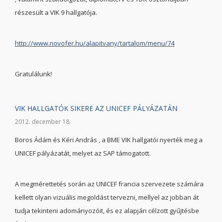
részesült a VIK 9 hallgatója.
http://www.novofer.hu/alapitvany/tartalom/menu/74
Gratulálunk!
VIK HALLGATÓK SIKERE AZ UNICEF PÁLYÁZATÁN
2012. december 18.
Boros Ádám és Kéri András , a BME VIK hallgatói nyerték meg a
UNICEF pályázatát, melyet az SAP támogatott.
A megmérettetés során az UNICEF francia szervezete számára
kellett olyan vizuális megoldást tervezni, mellyel az jobban át
tudja tekinteni adományozóit, és ez alapján célzott gyűjtésbe