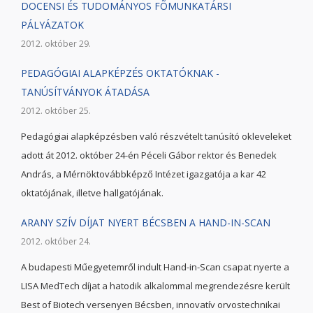
DOCENSI ÉS TUDOMÁNYOS FÕMUNKATÁRSI
PÁLYÁZATOK
2012. október 29.
PEDAGÓGIAI ALAPKÉPZÉS OKTATÓKNAK -
TANÚSÍTVÁNYOK ÁTADÁSA
2012. október 25.
Pedagógiai alapképzésben való részvételt tanúsító okleveleket
adott át 2012. október 24-én Péceli Gábor rektor és Benedek
András, a Mérnöktovábbképző Intézet igazgatója a kar 42
oktatójának, illetve hallgatójának.
ARANY SZÍV DÍJAT NYERT BÉCSBEN A HAND-IN-SCAN
2012. október 24.
A budapesti Műegyetemről indult Hand-in-Scan csapat nyerte a
LISA MedTech díjat a hatodik alkalommal megrendezésre került
Best of Biotech versenyen Bécsben, innovatív orvostechnikai