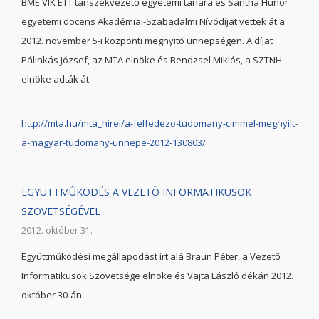
BME VIK ETT tanszékvezető egyetemi tanára és Sántha Hunor
egyetemi docens Akadémiai-Szabadalmi Nívódíjat vettek át a
2012. november 5-i központi megnyitó ünnepségen. A díjat
Pálinkás József, az MTA elnöke és Bendzsel Miklós, a SZTNH
elnöke adták át.
http://mta.hu/mta_hirei/a-felfedezo-tudomany-cimmel-megnyilt-
a-magyar-tudomany-unnepe-2012-130803/
EGYÜTTMÛKÖDÉS A VEZETÕ INFORMATIKUSOK
SZÖVETSÉGÉVEL
2012. október 31.
Együttműködési megállapodást írt alá Braun Péter, a Vezető
Informatikusok Szövetsége elnöke és Vajta László dékán 2012.
október 30-án.