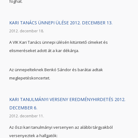
foghat.
KARI TANÁCS ÜNNEPI ÜLÉSE 2012. DECEMBER 13.
2012. december 18.
A VIK Kari Tanács ünnepi ülésén kitüntető címeket és
elismeréseket adott át a kar dékánja.
Az ünnepelteknek Benkó Sándor és barátai adtak
meglepetéskoncertet.
KARI TANULMÁNYI VERSENY EREDMÉNYHIRDETÉS 2012.
DECEMBER 6.
2012. december 11.
Az őszi kari tanulmányi versenyen az alábbi tárgyakból
versenyeztek a hallgatók: