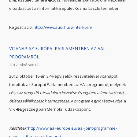
BME tiszteleti tanára �2012. november 2-án 9.30 órai kezdettel
előadást tart az Informatika épület Kozma László termében.
Regisztráció:
http://www.audi.hu/winterkorn/
VITANAP AZ EURÓPAI PARLAMENTBEN AZ AAL
PROGRAMRÓL
2012. október 17.
2012. október 16-án EP-képviselők részvételével vitanapot
tartottak az Európai Parlamentben az AAL programról, melynek
célja
az öregedő társadalom kezelése és egyben a fenntartható,
ötletes vállalkozások támogatása.
A program egyik részvevője a
VIK �Egészségipari Mérnöki Tudásközpont.
Részletek:
http://www.aal-europe.eu/aal-joint-programme-
event-at-the-eu-parliament/