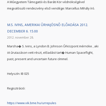
A Műegyetem Támogatói és Baráti Kör védnökségével
megvalósuló rendezvény első vendége: Marcellus Mihály író.
M.S. IVINS, AMERIKAI ÛRHAJÓSNÕ ELÕADÁSA 2012.
DECEMBER 6. 15.00
2012. november 28.
Marsha� S. Ivins, a Lyndon B. Johnson Űrközpont mérnöke , aki
öt űrutazáson vett részt, előadást tart� Human Spaceflight,
past, present and uncertain future címmel.
Helyszín: IB 025
Regisztráció:
https://www.vik.bme.hu/urrepules