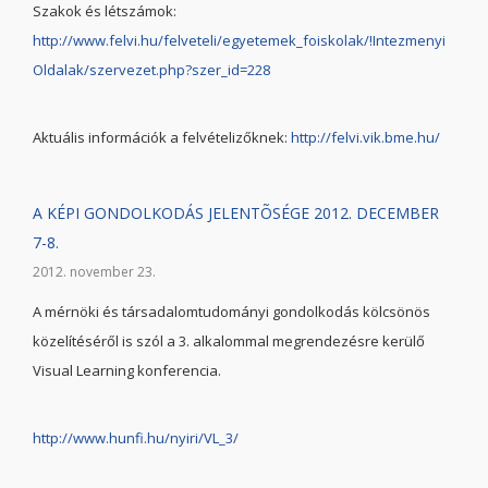
Szakok és létszámok:
http://www.felvi.hu/felveteli/egyetemek_foiskolak/!Intezmenyi
Oldalak/szervezet.php?szer_id=228
Aktuális információk a felvételizőknek:
http://felvi.vik.bme.hu/
A KÉPI GONDOLKODÁS JELENTÕSÉGE 2012. DECEMBER
7-8.
2012. november 23.
A mérnöki és társadalomtudományi gondolkodás kölcsönös
közelítéséről is szól a 3. alkalommal megrendezésre kerülő
Visual Learning konferencia.
http://www.hunfi.hu/nyiri/VL_3/