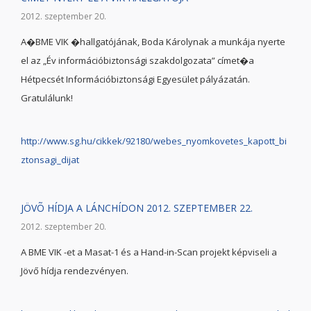
2012. szeptember 20.
A�BME VIK �hallgatójának, Boda Károlynak a munkája nyerte
el az „Év információbiztonsági szakdolgozata” címet�a
Hétpecsét Információbiztonsági Egyesület pályázatán.
Gratulálunk!
http://www.sg.hu/cikkek/92180/webes_nyomkovetes_kapott_bi
ztonsagi_dijat
JÖVÕ HÍDJA A LÁNCHÍDON 2012. SZEPTEMBER 22.
2012. szeptember 20.
A BME VIK -et a Masat-1 és a Hand-in-Scan projekt képviseli a
Jövő hídja rendezvényen.