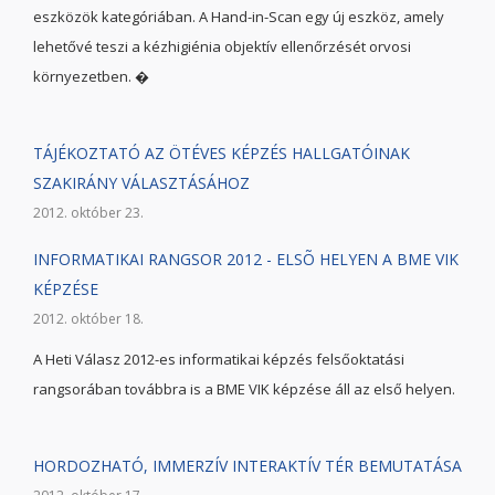
eszközök kategóriában. A Hand-in-Scan egy új eszköz, amely
lehetővé teszi a kézhigiénia objektív ellenőrzését orvosi
környezetben. �
TÁJÉKOZTATÓ AZ ÖTÉVES KÉPZÉS HALLGATÓINAK
SZAKIRÁNY VÁLASZTÁSÁHOZ
2012. október 23.
INFORMATIKAI RANGSOR 2012 - ELSÕ HELYEN A BME VIK
KÉPZÉSE
2012. október 18.
A Heti Válasz 2012-es informatikai képzés felsőoktatási
rangsorában továbbra is a BME VIK képzése áll az első helyen.
HORDOZHATÓ, IMMERZÍV INTERAKTÍV TÉR BEMUTATÁSA