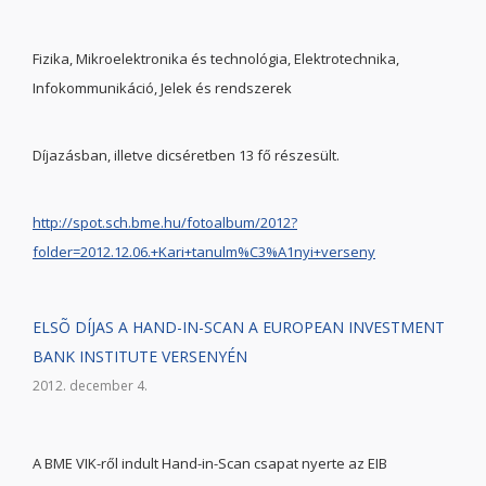
Fizika, Mikroelektronika és technológia, Elektrotechnika,
Infokommunikáció, Jelek és rendszerek
Díjazásban, illetve dicséretben 13 fő részesült.
http://spot.sch.bme.hu/fotoalbum/2012?
folder=2012.12.06.+Kari+tanulm%C3%A1nyi+verseny
ELSÕ DÍJAS A HAND-IN-SCAN A EUROPEAN INVESTMENT
BANK INSTITUTE VERSENYÉN
2012. december 4.
A BME VIK-ről indult Hand-in-Scan csapat nyerte az EIB