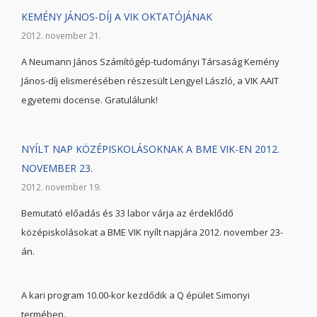
KEMÉNY JÁNOS-DÍJ A VIK OKTATÓJÁNAK
2012. november 21.
A Neumann János Számítógép-tudományi Társaság Kemény
János-díj elismerésében részesült Lengyel László, a VIK AAIT
egyetemi docense. Gratulálunk!
NYÍLT NAP KÖZÉPISKOLÁSOKNAK A BME VIK-EN 2012.
NOVEMBER 23.
2012. november 19.
Bemutató előadás és 33 labor várja az érdeklődő
középiskolásokat a BME VIK nyílt napjára 2012. november 23-
án.
A kari program 10.00-kor kezdődik a Q épület Simonyi
termében.