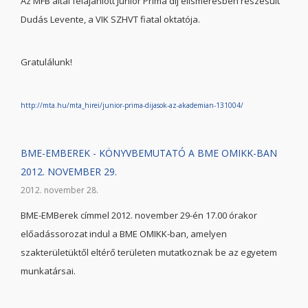
Az MFB által felajánlott Junior Prima díj elismerésben részesült
Dudás Levente, a VIK SZHVT fiatal oktatója.
Gratulálunk!
http://mta.hu/mta_hirei/junior-prima-dijasok-az-akademian-131004/
BME-EMBEREK - KÖNYVBEMUTATÓ A BME OMIKK-BAN
2012. NOVEMBER 29.
2012. november 28.
BME-EMBerek címmel 2012. november 29-én 17.00 órakor
előadássorozat indul a BME OMIKK-ban, amelyen
szakterületüktől eltérő területen mutatkoznak be az egyetem
munkatársai.