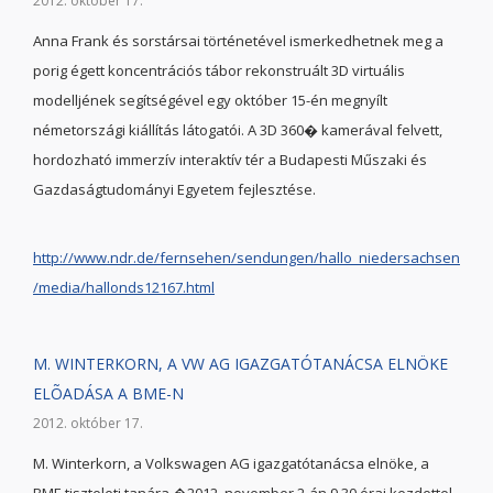
2012. október 17.
Anna Frank és sorstársai történetével ismerkedhetnek meg a
porig égett koncentrációs tábor rekonstruált 3D virtuális
modelljének segítségével egy október 15-én megnyílt
németországi kiállítás látogatói. A 3D 360� kamerával felvett,
hordozható immerzív interaktív tér a Budapesti Műszaki és
Gazdaságtudományi Egyetem fejlesztése.
http://www.ndr.de/fernsehen/sendungen/hallo_niedersachsen
/media/hallonds12167.html
M. WINTERKORN, A VW AG IGAZGATÓTANÁCSA ELNÖKE
ELÕADÁSA A BME-N
2012. október 17.
M. Winterkorn, a Volkswagen AG igazgatótanácsa elnöke, a