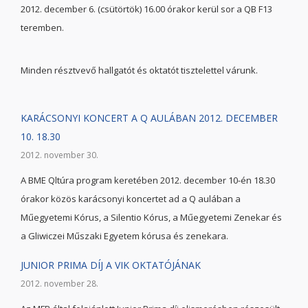
2012. december 6. (csütörtök) 16.00 órakor kerül sor a QB F13
teremben.
Minden résztvevő hallgatót és oktatót tisztelettel várunk.
KARÁCSONYI KONCERT A Q AULÁBAN 2012. DECEMBER
10. 18.30
2012. november 30.
A BME Qltúra program keretében 2012. december 10-én 18.30
órakor közös karácsonyi koncertet ad a Q aulában a
Műegyetemi Kórus, a Silentio Kórus, a Műegyetemi Zenekar és
a Gliwiczei Műszaki Egyetem kórusa és zenekara.
JUNIOR PRIMA DÍJ A VIK OKTATÓJÁNAK
2012. november 28.