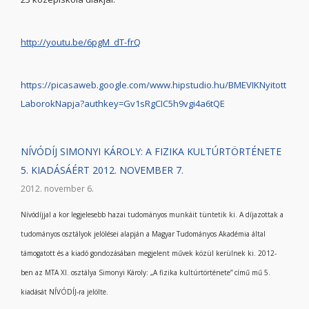
http://youtu.be/6pgM_dT-frQ
https://picasaweb.google.com/www.hipstudio.hu/BMEVIKNyitott
LaborokNapja?authkey=Gv1sRgCIC5h9vgi4a6tQE
NÍVÓDÍJ SIMONYI KÁROLY: A FIZIKA KULTÚRTÖRTÉNETE
5. KIADÁSÁÉRT 2012. NOVEMBER 7.
2012. november 6.
Nívódíjjal a kor legjelesebb hazai tudományos munkáit tüntetik ki. A díjazottak a
tudományos osztályok jelölései alapján a Magyar Tudományos Akadémia által
támogatott és a kiadó gondozásában megjelent művek közül kerülnek ki. 2012-
ben az MTA XI. osztálya Simonyi Károly: „A fizika kultúrtörténete” című mű 5.
kiadását NÍVÓDÍJ-ra jelölte.