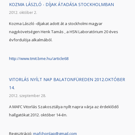
KOZMA LÁSZLÓ - DÍJAK ÁTADÁSA STOCKHOLMBAN
2012. október 2.
Kozma László -díjakat adott át a stockholmi magyar
nagykövetségen Henk Tamás , a HSN Laboratórium 20 éves
évfordulója alkalmából.
http://www.tmit.bme.hu/article68
VITORLÁS NYÍLT NAP BALATONFÜREDEN 2012.OKTÓBER
14.
2012. szeptember 28.
A MAFC Vitorlás Szakosztálya nyílt napra várja az érdeklődő
hallgatókat 2012. október 14-én.
Regisztráció:
mafchonlap@gmail.com