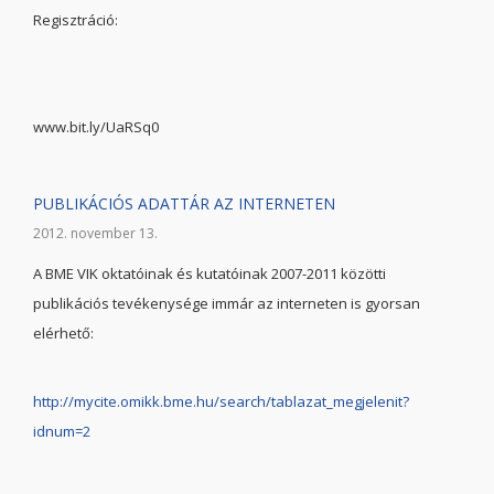
Regisztráció:
www.bit.ly/UaRSq0
PUBLIKÁCIÓS ADATTÁR AZ INTERNETEN
2012. november 13.
A BME VIK oktatóinak és kutatóinak 2007-2011 közötti
publikációs tevékenysége immár az interneten is gyorsan
elérhető:
http://mycite.omikk.bme.hu/search/tablazat_megjelenit?
idnum=2