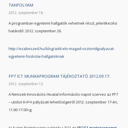
TANFOLYAM
2012. szeptember 18.
A programban egyetemi hallgatók vehetnek részt, jelentkezési
határidő: 2012. szeptember 26.
http://ezabeszed.hu/blog/add-elo-magad-osztondijpalyazat-
egyetemi-foiskolai-hallgatoknak
FP7 ICT MUNKAPROGRAM TÁJÉKOZTATÓ 2012.09.17.
2012. szeptember 13.
A Nemzeti Innovációs Hivatal információs napot szervez az FP7
– utolsó K+F+I pályázati lehetőségeiről 2012. szeptember 17-én,
11.00-17.00-ig.
Az Európai Bizottság nyáron publikálta a 2013. évi
FP7 ICT munkaprogramot
,