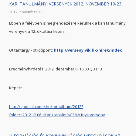
KARI TANULMÁNYI VERSENYEK 2012. NOVEMBER 19-23.
2012. november 13.
Ebben a félévben is megrendezésre kerülnek a kari tanulmányi
verenyek a 12. oktatási héten.
Öt tantárgy - öt időpont
:
http://verseny.vik.hk/hirek/index
Eredményhirdetés: 2012. december 6. 16.00 QB F13
Képek:
http://spot.sch.bme.hu/fotoalbum/2012?
folder=2012.12.06.+Kari+tanulm%C3%A1nyi+verseny
INFORMÁCIÓS ÉS KOMMUNIKÁCIÓS MEGOLDÁSOK AZ