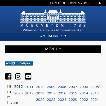
OLDALTÉRKÉP
|
IMPRESSZUM
|
HU
|
EN
Villamosmérnöki és Informatikai Kar
GYORSLINKEK
MENÜ
Hí
2012
2011
2010
2009
2008
2007
2006
2005
ra
2020
2019
2018
2017
2016
2015
2014
2013
rc
2026
2025
2024
2023
2022
2021
hívum