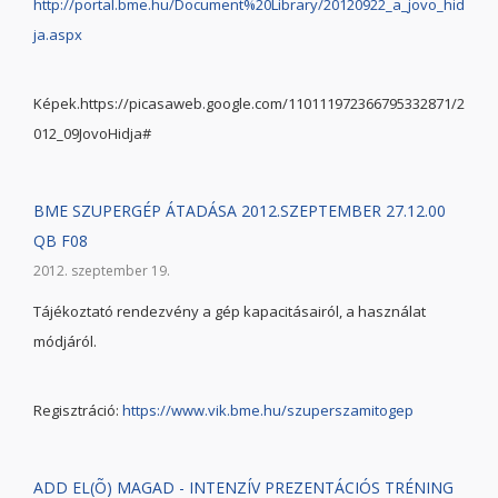
http://portal.bme.hu/Document%20Library/20120922_a_jovo_hid
ja.aspx
Képek.https://picasaweb.google.com/110111972366795332871/2
012_09JovoHidja#
BME SZUPERGÉP ÁTADÁSA 2012.SZEPTEMBER 27.12.00
QB F08
2012. szeptember 19.
Tájékoztató rendezvény a gép kapacitásairól, a használat
módjáról.
Regisztráció:
https://www.vik.bme.hu/szuperszamitogep
ADD EL(Õ) MAGAD - INTENZÍV PREZENTÁCIÓS TRÉNING