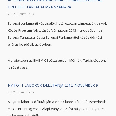
ÖREGEDÕ TÁRSADALMAK SZÁMÁRA
2012. november 7.
Európai parlamenti képviselők határozottan támogatják az AAL
Közös Program folytatását. Várhatóan 2013 márciusában az
Európa Tanáccsal és az Európai Parlamenttel közös döntési
eljárás kezdődik az ügyben.
A projektben az BME VIK Egészségipari Mérnöki Tudásközpont
is részt vesz.
NYITOTT LABOROK DÉLUTÁNJA 2012. NOVEMBER 9.
2012. november 7.
A nyitott laborok délutánján a VIK 33 laboratóriumát ismerhetik
meg a Pro Progressio Alapítvány 2012. évi pályázatán nyertes
23 középiskola diákjai.