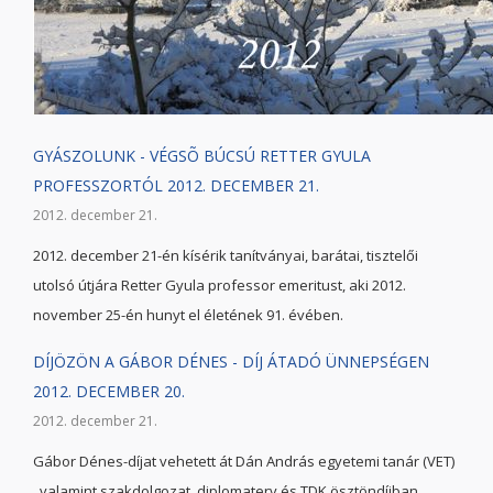
GYÁSZOLUNK - VÉGSÕ BÚCSÚ RETTER GYULA
PROFESSZORTÓL 2012. DECEMBER 21.
2012. december 21.
2012. december 21-én kísérik tanítványai, barátai, tisztelői
utolsó útjára Retter Gyula professor emeritust, aki 2012.
november 25-én hunyt el életének 91. évében.
DÍJÖZÖN A GÁBOR DÉNES - DÍJ ÁTADÓ ÜNNEPSÉGEN
2012. DECEMBER 20.
2012. december 21.
Gábor Dénes-díjat vehetett át Dán András egyetemi tanár (VET)
, valamint szakdolgozat, diplomaterv és TDK ösztöndíjban