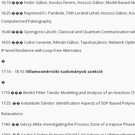
16:10:��� Fodor Gábor, Kovács Ferenc, Hosszú Gábor: Model Based Iden
16:25:��� Raymond E.I. Pardede, Tóth Loránd Lehel, Hosszú Gábor, Kovác
Computerized Paleography
16:40:��� Gyöngyösi László: Classical and Quantum Communication wi
16:55:��� Csikor Levente, Rétvári Gábor, Tapolcai János: Network Optim
IP-level Resilience with Loop-Free Alternates
�
17:10 – 18:10:
Villamosmérnöki tudományok szekció
�
1710:��� Benkő Péter Tamás: Modeling and Analysis of an Anechoic 
17:25: �� Kolumbán Sándor: Identification Aspects of SDP Based Polyno
Relaxations
1740: �� Géczy Attila: Investigating the Process Zone of a Vapour Phas
17:55: �� Szabó Sándor: Numerical Field Calculations in Lightning Protec