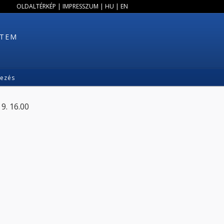
OLDALTÉRKÉP
|
IMPRESSZUM
|
HU
|
EN
ETEM
kezés
9. 16.00