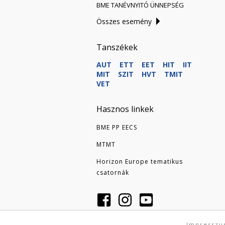
BME TANÉVNYITÓ ÜNNEPSÉG
Összes esemény
Tanszékek
AUT
ETT
EET
HIT
IIT
MIT
SZIT
HVT
TMIT
VET
Hasznos linkek
BME PP EECS
MTMT
Horizon Europe tematikus
csatornák
Impressz