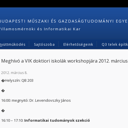
BUDAPESTI MŰSZAKI ÉS GAZDASÁGTUDOMÁNYI EGY
Villamosmérnöki és Informatikai Kar
gyüttműködés
Sajtószoba
Elérhetőségeink
Q3 telek épít
Meghívó a VIK doktiori iskolák workshopjára 2012. március 
2012. március 8.
�Helyszín: QB 203
�
16:00: megnyitó: Dr. Levendovszky János
�
16:10 – 17:10:
Informatikai tudományok szekció