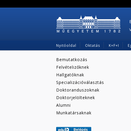
Nyitóoldal
Oktatás
K+F+I
E
Bemutatkozás
Felvételizőknek
Hallgatóknak
Specializációválasztás
Doktoranduszoknak
Doktorjelölteknek
Alumni
Munkatársaknak