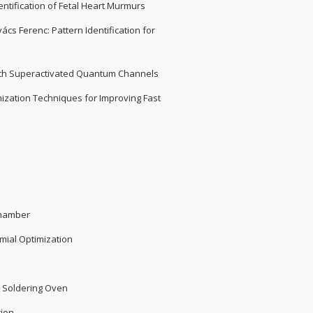
tification of Fetal Heart Murmurs
s Ferenc: Pattern Identification for
th Superactivated Quantum Channels
ization Techniques for Improving Fast
Chamber
mial Optimization
e Soldering Oven
tion