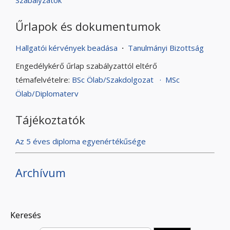
Szabályzatok
Űrlapok és dokumentumok
Hallgatói kérvények beadása
·
Tanulmányi Bizottság
Engedélykérő űrlap szabályzattól eltérő
témafelvételre:
BSc Ölab/Szakdolgozat · MSc
Ölab/Diplomaterv
Tájékoztatók
Az 5 éves diploma egyenértékűsége
Archívum
Keresés