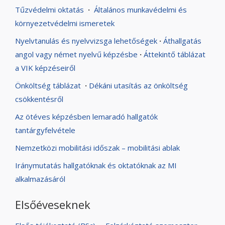
Tűzvédelmi oktatás
·
Általános munkavédelmi és
környezetvédelmi ismeretek
Nyelvtanulás és nyelvvizsga lehetőségek
·
Áthallgatás
angol vagy német nyelvű képzésbe
·
Áttekintő táblázat
a VIK képzéseiről
Önköltség táblázat
·
Dékáni utasítás az önköltség
csökkentésről
Az ötéves képzésben lemaradó hallgatók
tantárgyfelvétele
Nemzetközi mobilitási időszak – mobilitási ablak
Iránymutatás hallgatóknak és oktatóknak az MI
alkalmazásáról
Elsőéveseknek