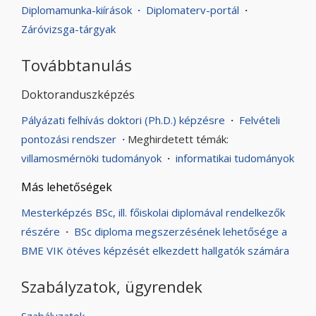
Diplomamunka-kiírások
·
Diplomaterv-portál
·
Záróvizsga-tárgyak
Továbbtanulás
Doktoranduszképzés
Pályázati felhívás doktori (Ph.D.) képzésre
·
Felvételi
pontozási rendszer
·
Meghirdetett témák:
villamosmérnöki tudományok
·
informatikai tudományok
Más lehetőségek
Mesterképzés BSc, ill. főiskolai diplomával rendelkezők
részére
·
BSc diploma megszerzésének lehetősége a
BME VIK ötéves képzését elkezdett hallgatók számára
Szabályzatok, ügyrendek