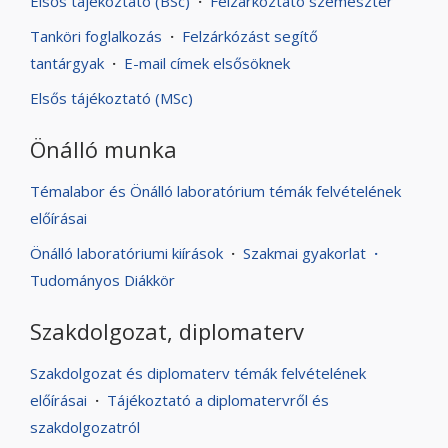
Elsős tájékoztató (BSc)
·
Felzárkóztató szemeszter
Tanköri foglalkozás
·
Felzárkózást segítő
tantárgyak
·
E-mail címek elsősöknek
Elsős tájékoztató (MSc)
Önálló munka
Témalabor és Önálló laboratórium témák felvételének
előírásai
Önálló laboratóriumi kiírások
·
Szakmai gyakorlat
·
Tudományos Diákkör
Szakdolgozat, diplomaterv
Szakdolgozat és diplomaterv témák felvételének
előírásai
·
Tájékoztató a diplomatervről és
szakdolgozatról