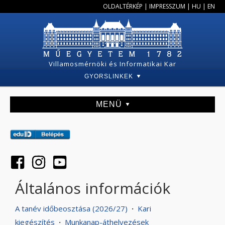
OLDALTÉRKÉP
|
IMPRESSZUM
|
HU
|
EN
Villamosmérnöki és Informatikai Kar
GYORSLINKEK
MENÜ
Általános információk
A tanév időbeosztása (2026/27)
·
Kari
kiegészítés
·
Munkanap-áthelyezések