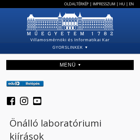
OLDALTÉRKÉP
|
IMPRESSZUM
|
HU
|
EN
Villamosmérnöki és Informatikai Kar
GYORSLINKEK
MENÜ
Önálló laboratóriumi
kiírások