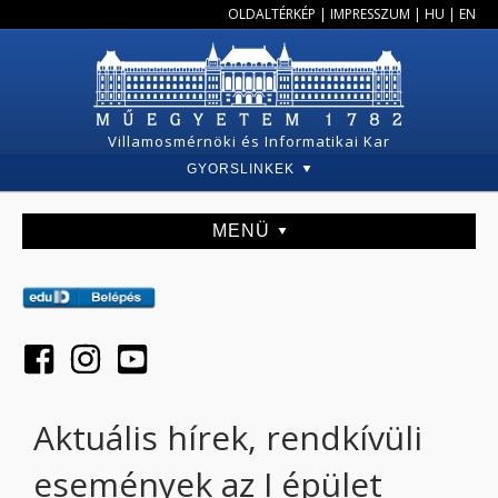
OLDALTÉRKÉP
|
IMPRESSZUM
|
HU
|
EN
Villamosmérnöki és Informatikai Kar
GYORSLINKEK
MENÜ
Aktuális hírek, rendkívüli
események az I épület