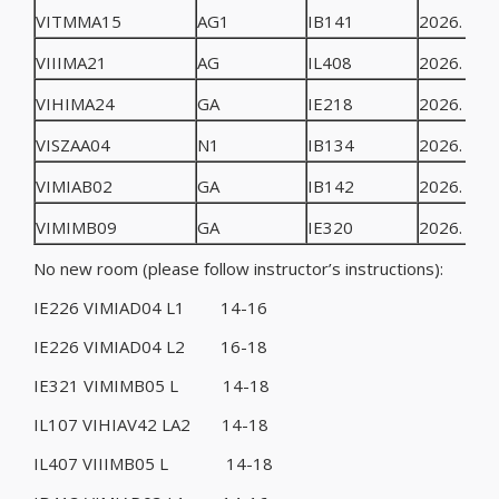
VITMMA15
AG1
IB141
2026. 03. 
VIIIMA21
AG
IL408
2026. 03. 
VIHIMA24
GA
IE218
2026. 03. 
VISZAA04
N1
IB134
2026. 03. 
VIMIAB02
GA
IB142
2026. 03. 
VIMIMB09
GA
IE320
2026. 03. 
No new room (please follow instructor’s instructions):
IE226 VIMIAD04 L1 14-16
IE226 VIMIAD04 L2 16-18
IE321 VIMIMB05 L 14-18
IL107 VIHIAV42 LA2 14-18
IL407 VIIIMB05 L 14-18