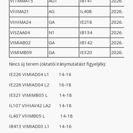
VITMMA15
AG1
IB141
2026. 03. 
VIIIMA21
AG
IL408
2026. 03. 
VIHIMA24
GA
IE218
2026. 03. 
VISZAA04
N1
IB134
2026. 03. 
VIMIAB02
GA
IB142
2026. 03. 
VIMIMB09
GA
IE320
2026. 03. 
Nincs új terem (oktatói iránymutatást figyeljék):
IE226 VIMIAD04 L1 14-16
IE226 VIMIAD04 L2 16-18
IE321 VIMIMB05 L 14-18
IL107 VIHIAV42 LA2 14-18
IL407 VIIIMB05 L 14-18
IB413 VIMIAD03 L1 14-16