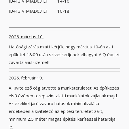
IB413 VIMIAD03 L1 14-16
IB413 VIMIAD03 L1 16-18
2026. március 10.
Hatósági zárás miatt kérjük, hogy március 10-én az I
épületet 18:00 után sziveskedjenek elhagyni! A Q épület
zavartalanul üzemel!
2026. február 19.
A Kivitelező cég átvette a munkaterületet. Az építkezés
első évében terepszint alatti munkálatok zajlanak majd.
Az ezekkel járó zavaró hatások minimalizálása
érdekében a kivitelező az építési területet zárt,
minimum 2,5 méter magas építési kerítéssel határolja
le.