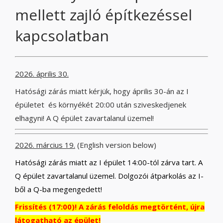
mellett zajló építkezéssel
kapcsolatban
2026. április 30.
Hatósági zárás miatt kérjük, hogy április 30-án az I
épületet és környékét 20:00 után sziveskedjenek
elhagyni! A Q épület zavartalanul üzemel!
2026. március 19.
(English version below)
Hatósági zárás miatt az I épület 14:00-tól zárva tart. A
Q épület zavartalanul üzemel. Dolgozói átparkolás az I-
ből a Q-ba megengedett!
Frissítés (17:00)! A zárás feloldás megtörtént, újra
látogatható az épület!