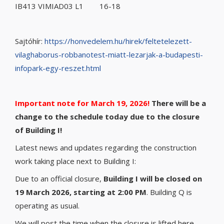
IB413 VIMIAD03 L1 16-18
Sajtóhír:
https://honvedelem.hu/hirek/feltetelezett-
vilaghaborus-robbanotest-miatt-lezarjak-a-budapesti-
infopark-egy-reszet.html
Important note for March 19, 2026!
There will be a
change to the schedule today due to the closure
of Building I!
Latest news and updates regarding the construction
work taking place next to Building I:
Due to an official closure,
Building I will be closed on
19 March 2026, starting at 2:00 PM
. Building Q is
operating as usual.
We will post the time when the closure is lifted here.