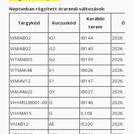
Neptunban rögzített órarendi változások:
Korábbi
Tárgykód
Kurzuskód
Óra 
terem
VIMIAB02
iG1
IB144
2026. 03. 
VIMIAB02
G2
IB140
2026. 03. 
VITMAB05
G2
IB139
2026. 03. 
VITMAK48
E1
IB028
2026. 03. 
VIMIAV12
E1
IB147
2026. 03. 
VIAUMA22
GY
IB027
2026. 03. 
VIHIMSUB001-00
G
IB146
2026. 03. 
VIHIMA15
G
IL108
2026. 03. 
VIIIAB12
AE
IE220
2026. 03. 