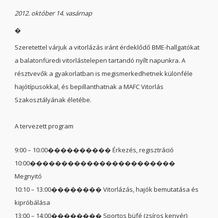
2012. október 14. vasárnap
�
Szeretettel várjuk a vitorlázás iránt érdeklődő BME-hallgatókat
a balatonfüredi vitorlástelepen tartandó nyílt napunkra. A
résztvevők a gyakorlatban is megismerkedhetnek különféle
hajótípusokkal, és bepillanthatnak a MAFC Vitorlás
Szakosztályának életébe.
A tervezett program
9:00 – 10:00���������� Érkezés, regisztráció
10:00�����������������������
Megnyitó
10:10 – 13:00�������� Vitorlázás, hajók bemutatása és
kipróbálása
13:00 – 14:00�������� Sportos büfé (zsíros kenyér)