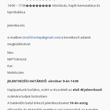
14:00 – 17:00�������� Vitorlázás, hajók bemutatása és
kipróbálása
Jelentkezés
e-mailben (
mafchonlap@gmail.com
) a következő adatok
megküldésével
Név:
NEPTUN-kód:
Kar:
Mobilszám:
JELENTKEZÉSI HATÁRIDŐ: október 9-én 14:00
Hajóparkunk korlátos, ezért a részvételt az
első 40 jelentkező
számára tudjuk biztosítani.
A határidőn belül érkező jelentkezéseket
10-én estig
elfogadás és elutasítás esetén is visszaigazoljuk az e-mailre