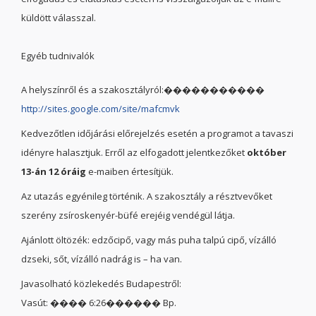
küldött válasszal.
Egyéb tudnivalók
A helyszínről és a szakosztályról:�����������
http://sites.google.com/site/mafcmvk
Kedvezőtlen időjárási előrejelzés esetén a programot a tavaszi
idényre halasztjuk. Erről az elfogadott jelentkezőket
október
13-án 12 óráig
e-maiben értesítjük.
Az utazás egyénileg történik. A szakosztály a résztvevőket
szerény zsíroskenyér-büfé erejéig vendégül látja.
Ajánlott öltözék: edzőcipő, vagy más puha talpú cipő, vízálló
dzseki, sőt, vízálló nadrág is – ha van.
Javasolható közlekedés Budapestről:
Vasút: ���� 6:26������ Bp.