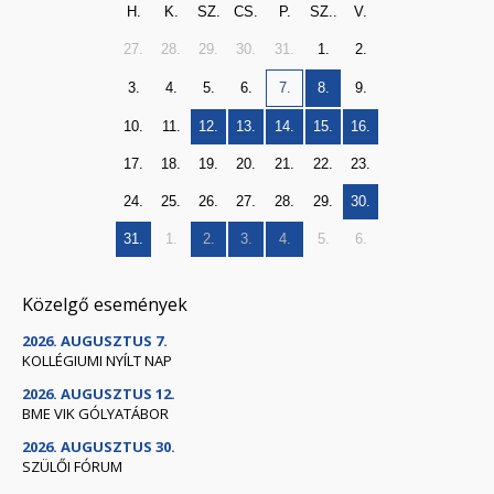
H.
K.
SZ.
CS.
P.
SZ..
V.
27.
28.
29.
30.
31.
1.
2.
3.
4.
5.
6.
7.
8.
9.
10.
11.
12.
13.
14.
15.
16.
17.
18.
19.
20.
21.
22.
23.
24.
25.
26.
27.
28.
29.
30.
31.
1.
2.
3.
4.
5.
6.
Közelgő események
2026. AUGUSZTUS 7.
KOLLÉGIUMI NYÍLT NAP
2026. AUGUSZTUS 12.
BME VIK GÓLYATÁBOR
2026. AUGUSZTUS 30.
SZÜLŐI FÓRUM