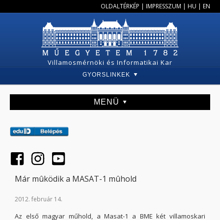
OLDALTÉRKÉP
|
IMPRESSZUM
|
HU
|
EN
Villamosmérnöki és Informatikai Kar
GYORSLINKEK
MENÜ
Már mûködik a MASAT-1 mûhold
2012. február 14.
Az első magyar műhold, a Masat-1 a BME két villamoskari