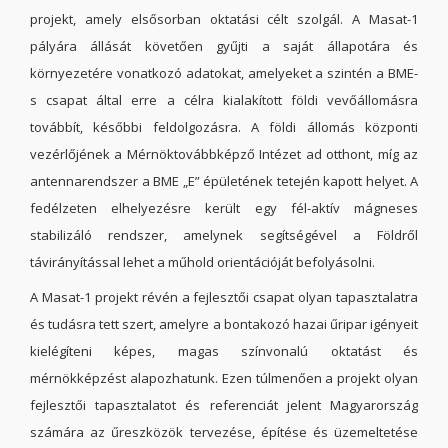
projekt, amely elsősorban oktatási célt szolgál. A Masat-1
pályára állását követően gyűjti a saját állapotára és
környezetére vonatkozó adatokat, amelyeket a szintén a BME-
s csapat által erre a célra kialakított földi vevőállomásra
továbbít, későbbi feldolgozásra. A földi állomás központi
vezérlőjének a Mérnöktovábbképző Intézet ad otthont, míg az
antennarendszer a BME „E” épületének tetején kapott helyet. A
fedélzeten elhelyezésre került egy fél-aktív mágneses
stabilizáló rendszer, amelynek segítségével a Földről
távirányítással lehet a műhold orientációját befolyásolni.
A Masat-1 projekt révén a fejlesztői csapat olyan tapasztalatra
és tudásra tett szert, amelyre a bontakozó hazai űripar igényeit
kielégíteni képes, magas színvonalú oktatást és
mérnökképzést alapozhatunk. Ezen túlmenően a projekt olyan
fejlesztői tapasztalatot és referenciát jelent Magyarország
számára az űreszközök tervezése, építése és üzemeltetése