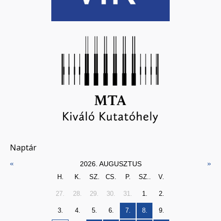
Naptár
«
»
2026. AUGUSZTUS
H.
K.
SZ.
CS.
P.
SZ..
V.
27.
28.
29.
30.
31.
1.
2.
3.
4.
5.
6.
7.
8.
9.