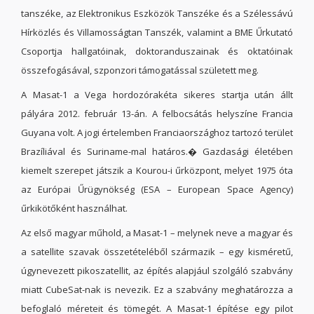
tanszéke, az Elektronikus Eszközök Tanszéke és a Szélessávú
Hírközlés és Villamosságtan Tanszék, valamint a BME Űrkutató
Csoportja hallgatóinak, doktoranduszainak és oktatóinak
összefogásával, szponzori támogatással született meg.
A Masat-1 a Vega hordozórakéta sikeres startja után állt
pályára 2012. február 13-án. A felbocsátás helyszíne Francia
Guyana volt. A jogi értelemben Franciaországhoz tartozó terület
Brazíliával és Suriname-mal határos.� Gazdasági életében
kiemelt szerepet játszik a Kourou-i űrközpont, melyet 1975 óta
az Európai Űrügynökség (ESA – European Space Agency)
űrkikötőként használhat.
Az első magyar műhold, a Masat-1 – melynek neve a magyar és
a satellite szavak összetételéből származik – egy kisméretű,
úgynevezett pikoszatellit, az építés alapjául szolgáló szabvány
miatt CubeSat-nak is nevezik. Ez a szabvány meghatározza a
befoglaló méreteit és tömegét. A Masat-1 építése egy pilot