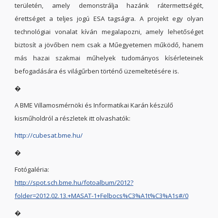
területén, amely demonstrálja hazánk rátermettségét,
érettséget a teljes jogú ESA tagságra. A projekt egy olyan
technológiai vonalat kíván megalapozni, amely lehetőséget
biztosít a jövőben nem csak a Műegyetemen működő, hanem
más hazai szakmai műhelyek tudományos kísérleteinek
befogadására és világűrben történő üzemeltetésére is.
�
A BME Villamosmérnöki és Informatikai Karán készülő
kisműholdról a részletek itt olvashatók:
http://cubesat.bme.hu/
�
Fotógaléria:
http://spot.sch.bme.hu/fotoalbum/2012?
folder=2012.02.13.+MASAT-1+Felbocs%C3%A1t%C3%A1s#/0
�