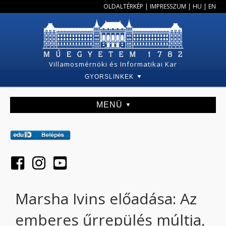
OLDALTÉRKÉP
|
IMPRESSZUM
|
HU
|
EN
Villamosmérnöki és Informatikai Kar
GYORSLINKEK
MENÜ
Marsha Ivins előadása: Az
emberes űrrepülés múltja,