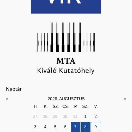
Naptár
«
»
2026. AUGUSZTUS
H.
K.
SZ.
CS.
P.
SZ..
V.
27.
28.
29.
30.
31.
1.
2.
3.
4.
5.
6.
7.
8.
9.