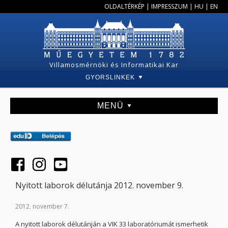
OLDALTÉRKÉP
|
IMPRESSZUM
|
HU
|
EN
Villamosmérnöki és Informatikai Kar
GYORSLINKEK
MENÜ
Nyitott laborok délutánja 2012. november 9.
2012. november 7.
A nyitott laborok délutánján a VIK 33 laboratóriumát ismerhetik