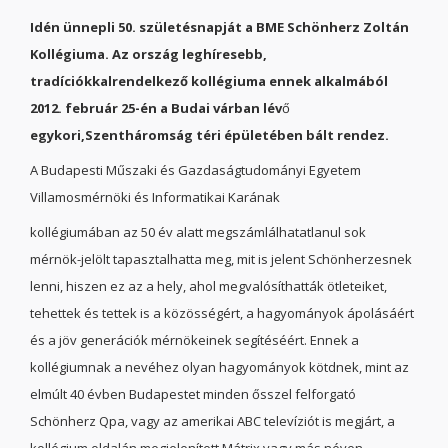
Idén ünnepli 50. születésnapját a BME Schönherz Zoltán
Kollégiuma. Az ország leghíresebb,
tradíciókkalrendelkező
kollégiuma ennek alkalmából
2012. február 25-én a Budai várban lév
ő
egykori,Szentháromság téri épületében bált rendez.
A Budapesti Műszaki és Gazdaságtudományi Egyetem
Villamosmérnöki és Informatikai Karának
kollégiumában az 50 év alatt megszámlálhatatlanul sok
mérnök-jelölt tapasztalhatta meg, mit is jelent Schönherzesnek
lenni, hiszen ez az a hely, ahol megvalósíthatták ötleteiket,
tehettek és tettek is a közösségért, a hagyományok ápolásáért
és a jöv generációk mérnökeinek segítéséért. Ennek a
kollégiumnak a nevéhez olyan hagyományok kötdnek, mint az
elmúlt 40 évben Budapestet minden ősszel felforgató
Schönherz Qpa, vagy az amerikai ABC televíziót is megjárt, a