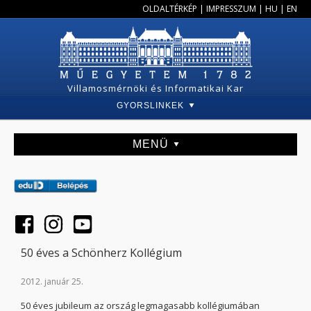
OLDALTÉRKÉP
|
IMPRESSZUM
|
HU
|
EN
Villamosmérnöki és Informatikai Kar
GYORSLINKEK
MENÜ
50 éves a Schönherz Kollégium
2012. január 25.
50 éves jubileum az ország legmagasabb kollégiumában