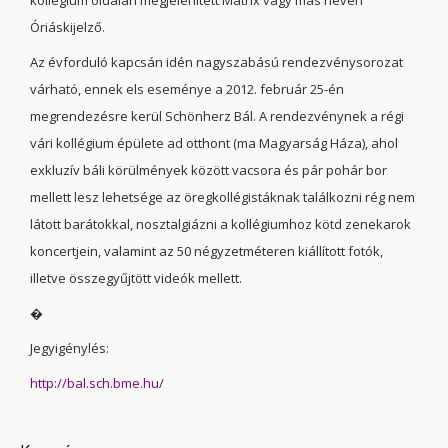
kollégium oldalán megjelenített Mátrix vagy más néven
Óriáskijelző.
Az évforduló kapcsán idén nagyszabású rendezvénysorozat
várható, ennek els eseménye a 2012. február 25-én
megrendezésre kerül Schönherz Bál. A rendezvénynek a régi
vári kollégium épülete ad otthont (ma Magyarság Háza), ahol
exkluzív báli körülmények között vacsora és pár pohár bor
mellett lesz lehetsége az öregkollégistáknak találkozni rég nem
látott barátokkal, nosztalgiázni a kollégiumhoz kötd zenekarok
koncertjein, valamint az 50 négyzetméteren kiállított fotók,
illetve összegyűjtött videók mellett.
�
Jegyigénylés:
http://bal.sch.bme.hu/