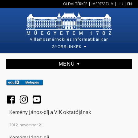
OLDALTÉRKÉP
|
IMPRESSZUM
|
HU
|
EN
Villamosmérnöki és Informatikai Kar
GYORSLINKEK
MENÜ
Kemény János-díj a VIK oktatójának
2012. november 21.
Kemény János-díj