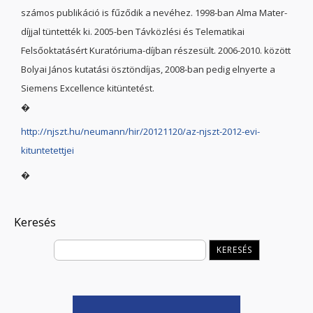
számos publikáció is fűződik a nevéhez. 1998-ban Alma Mater-
díjjal tüntették ki. 2005-ben Távközlési és Telematikai
Felsőoktatásért Kuratóriuma-díjban részesült. 2006-2010. között
Bolyai János kutatási ösztöndíjas, 2008-ban pedig elnyerte a
Siemens Excellence kitüntetést.
�
http://njszt.hu/neumann/hir/20121120/az-njszt-2012-evi-
kituntetettjei
�
Keresés