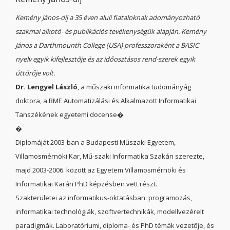
Kemény János-díj a 35 éven aluli fiataloknak adományozható
szakmai alkotó- és publikációs tevékenységük alapján. Kemény
János a Darthmounth College (USA) professzoraként a BASIC
nyelv egyik kifejlesztője és az időosztásos rend-szerek egyik
úttörője volt.
Dr. Lengyel László
, a műszaki informatika tudományág
doktora, a BME Automatizálási és Alkalmazott Informatikai
Tanszékének egyetemi docense�
�
Diplomáját 2003-ban a Budapesti Műszaki Egyetem,
Villamosmérnöki Kar, Mű-szaki Informatika Szakán szerezte,
majd 2003-2006. között az Egyetem Villamosmérnöki és
Informatikai Karán PhD képzésben vett részt.
Szakterületei az informatikus-oktatásban: programozás,
informatikai technológiák, szoftvertechnikák, modellvezérelt
paradigmák. Laboratóriumi, diploma- és PhD témák vezetője, és