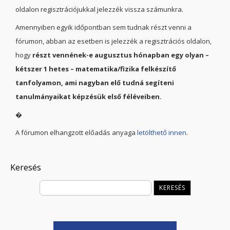
oldalon regisztrációjukkal jelezzék vissza számunkra.
Amennyiben egyik időpontban sem tudnak részt venni a
fórumon, abban az esetben is jelezzék a regisztrációs oldalon,
hogy
részt vennének-e augusztus hónapban egy olyan –
kétszer 1 hetes – matematika/fizika felkészítő
tanfolyamon, ami nagyban elő tudná segíteni
tanulmányaikat képzésük első féléveiben.
�
A fórumon elhangzott előadás anyaga
letölthető innen
.
Keresés