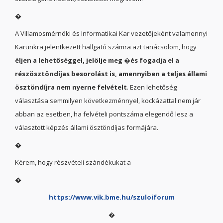
�
A Villamosmérnöki és Informatikai Kar vezetőjeként valamennyi
Karunkra jelentkezett hallgató számra azt tanácsolom, hogy
éljen a lehetőséggel, jelölje meg �és fogadja el a
részösztöndíjas besorolást is, amennyiben a teljes állami
ösztöndíjra nem nyerne felvételt
. Ezen lehetőség
választása semmilyen következménnyel, kockázattal nem jár
abban az esetben, ha felvételi pontszáma elegendő lesz a
választott képzés állami ösztöndíjas formájára.
�
Kérem, hogy részvételi szándékukat a
�
https://www.vik.bme.hu/szuloiforum
�