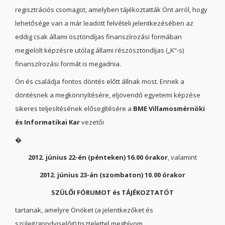
regisztrációs csomagot, amelyben tájékoztatták Önt arról, hogy
lehetősége van a már leadott felvételi jelentkezésében az
eddig csak állami ösztöndíjas finanszírozási formában
megjelölt képzésre utólag állami részösztöndíjas („K”-s)
finanszírozási formát is megadnia.
Ön és családja fontos döntés előtt állnak most. Ennek a
döntésnek a megkönnyítésére, eljövendő egyetemi képzése
sikeres teljesítésének elősegítésére a
BME
Villamosmérnöki
és Informatikai Kar
vezetői
�
2012. június 22-én
(pénteken)
16.00
órakor
, valamint
2012. június 23-án
(szombaton)
10
.
00
órakor
SZÜLŐI FÓRUMOT és TÁJÉKOZTATÓT
tartanak, amelyre Önöket (a jelentkezőket és
szüleit/gondviselőit) tisztelettel meghívom.