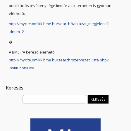
publikációs tevékenysége immár az interneten is gyorsan
elérhető:
http://mycite.omikk.bme.hu/search/tablazat_megjelenit?
idnum=2
�
A BME PA kereső elérhető:
http://mycite.omikk.bme.hu/search/szervezet_lista.php?
InstitutionID=8
Keresés