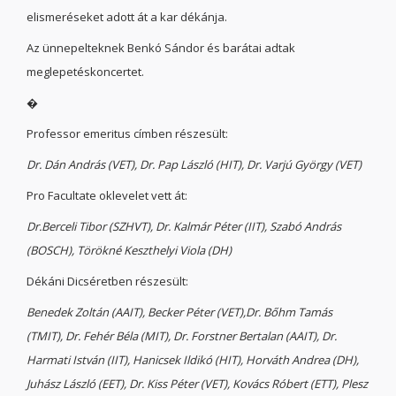
elismeréseket adott át a kar dékánja.
Az ünnepelteknek Benkó Sándor és barátai adtak
meglepetéskoncertet.
�
Professor emeritus címben részesült:
Dr. Dán András (VET), Dr. Pap László (HIT), Dr. Varjú György (VET)
Pro Facultate oklevelet vett át:
Dr.Berceli Tibor (SZHVT), Dr. Kalmár Péter (IIT), Szabó András
(BOSCH), Törökné Keszthelyi Viola (DH)
Dékáni Dicséretben részesült:
Benedek Zoltán (AAIT), Becker Péter (VET),Dr. Bőhm Tamás
(TMIT), Dr. Fehér Béla (MIT), Dr. Forstner Bertalan (AAIT), Dr.
Harmati István (IIT), Hanicsek Ildikó (HIT), Horváth Andrea (DH),
Juhász László (EET), Dr. Kiss Péter (VET), Kovács Róbert (ETT), Plesz