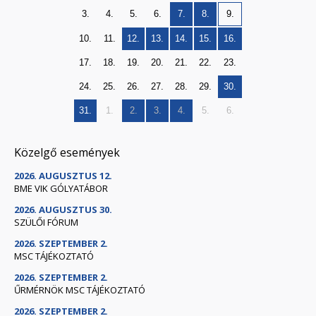
3.
4.
5.
6.
7.
8.
9.
10.
11.
12.
13.
14.
15.
16.
17.
18.
19.
20.
21.
22.
23.
24.
25.
26.
27.
28.
29.
30.
31.
1.
2.
3.
4.
5.
6.
Közelgő események
2026. AUGUSZTUS 12.
BME VIK GÓLYATÁBOR
2026. AUGUSZTUS 30.
SZÜLŐI FÓRUM
2026. SZEPTEMBER 2.
MSC TÁJÉKOZTATÓ
2026. SZEPTEMBER 2.
ŰRMÉRNÖK MSC TÁJÉKOZTATÓ
2026. SZEPTEMBER 2.