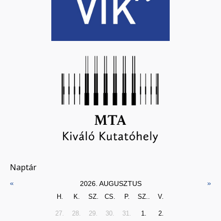
Naptár
«
»
2026. AUGUSZTUS
H.
K.
SZ.
CS.
P.
SZ..
V.
27.
28.
29.
30.
31.
1.
2.