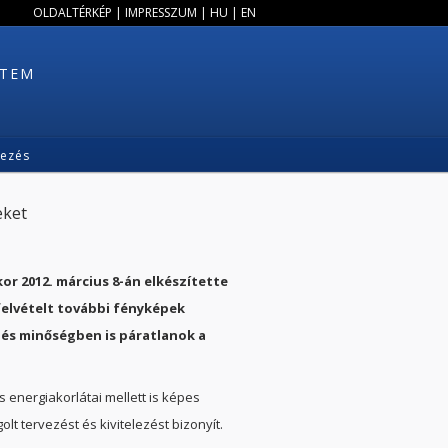
OLDALTÉRKÉP
|
IMPRESSZUM
|
HU
|
EN
ETEM
kezés
eket
or 2012. március 8-án elkészítette
ő felvételt további fényképek
 és minőségben is páratlanok a
energiakorlátai mellett is képes
t tervezést és kivitelezést bizonyít.