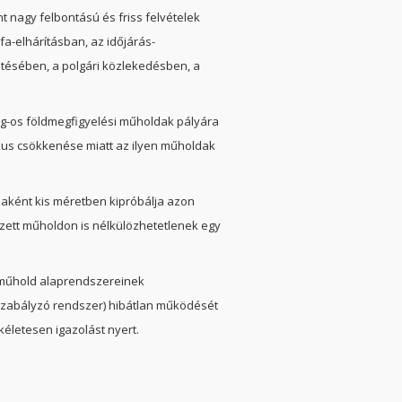
 nagy felbontású és friss felvételek
ófa-elhárításban, az időjárás-
ésében, a polgári közlekedésben, a
kg-os földmegfigyelési műholdak pályára
tikus csökkenése miatt az ilyen műholdak
jaként kis méretben kipróbálja azon
zett műholdon is nélkülözhetetlenek egy
a műhold alaprendszereinek
tszabályzó rendszer) hibátlan működését
ökéletesen igazolást nyert.