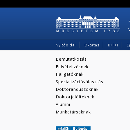
Nyitóoldal
Oktatás
K+F+I
E
Bemutatkozás
Felvételizőknek
Hallgatóknak
Specializációválasztás
Doktoranduszoknak
Doktorjelölteknek
Alumni
Munkatársaknak