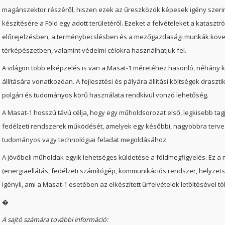
magánszektor részéről, hiszen ezek az űreszközök képesek igény szerint
készítésére a Föld egy adott területéről. Ezeket a felvételeket a katasztr
előrejelzésben, a terménybecslésben és a mezőgazdasági munkák követ
térképészetben, valamint védelmi célokra használhatjuk fel.
A világon több elképzelés is van a Masat-1 méretéhez hasonló, néhány 
állítására vonatkozóan. A fejlesztési és pályára állítási költségek drasz
polgári és tudományos körű használata rendkívül vonzó lehetőség.
A Masat-1 hosszú távú célja, hogy egy műholdsorozat első, legkisebb tag
fedélzeti rendszerek működését, amelyek egy későbbi, nagyobbra terve
tudományos vagy technológiai feladat megoldásához.
A jövőbeli műholdak egyik lehetséges küldetése a földmegfigyelés. Ez 
(energiaellátás, fedélzeti számítógép, kommunikációs rendszer, helyze
igényli, ami a Masat-1 esetében az elkészített űrfelvételek letöltésével t
�
A sajtó számára további információ: