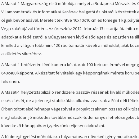
A Masat-1 Magyarország első műholdja, melyet a Budapesti Műszaki é
Villamosmérnök és Informatikai Karának hallgatói és oktatói készítettek el
cégek bevonásával. Méreteit tekintve 10x10x10 cm és tömege
1 kg, pályá
Vega rakétájával történt. Az űreszköz 2012. február 13-i startja óta hiba 
adatokat a fedélzetről a Műegyetemen lévő elsődleges és az Érden talál
Emellett a világon több mint 120 rádióamatőr követi a műholdat, akik köz
a küldetés sikeréhez.
A Masat-1 fedélzetén lévő kamera két darab 100 forintos érmével mege
640x480 képpont. A készített felvételek egy képpontjának mérete körülbel
felszínén.
A Masat-1 helyzetstabilizáló rendszere passzív részének kiváló működése
elkészítését, de a jelenlegi stabilizálást alkalmazva csak a Föld déli félt
űrben töltött első hónapja végeztével a projekt csaknem összes célkitűzé
meghaladóan jó működés további műszaki-tudományos lehetőségeket biz
következő hónapjaiban igyekszünk teljesen kiaknázni.
A földmegfigyelési műholdakra folyamatosan növekvő igény mutatkozik a 