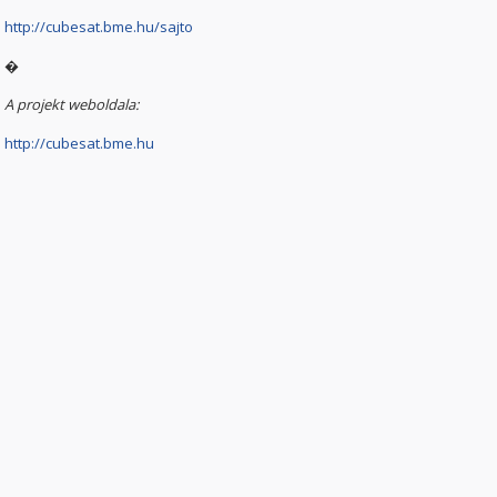
http://cubesat.bme.hu/sajto
�
A projekt weboldala:
http://cubesat.bme.hu