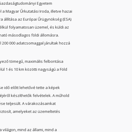
s Gazdaságtudományi Egyetem
 a Magyar Űrkutatási Iroda, illetve hazai
ra állítása az Európai Űrügynökség (ESA)
nélkül folyamatosan üzemel, és küldi az
ható másodlagos földi állomásra.
el 200 000 adatcsomaggal járultak hozzá
gyező tömegű, maximális felbontása
ül 1 és 10 km közötti nagyságú a Föld
 idő előtt lehetővé tette a képek
ekéjéről készíthetők felvételek. A műhold
se teljesült. A várakozásainkat
tosít, amelyeket az üzemeltetés
világon, mind az állami, mind a