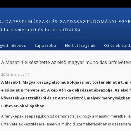
BUDAPESTI MŰSZAKI ÉS GAZDASÁGTUDOMÁNYI EGY
Villamosmérnöki és Informatikai Kar
gyüttműködés
Sajtószoba
Elérhetőségeink
Q3 telek épít
A Masat-1 elkészítette az elsõ magyar mûholdas ûrfelvétel
2012. március 14.
A Masat-1, Magyarország első műholdja ismét történelmet írt, mik
első saját űrfelvételét. A kép Afrika déli részét ábrázolja. Az els
követték Ausztráliáról és az Antarktiszról, melyek mennyiségben
CubeSat-ok világában.
A fényképek szépségükön túl demonstrálják, hogy a Masat-1 méretbeli és 
űrfelvételek készítésére, amely a műhold üzemeltetésében is összehangol