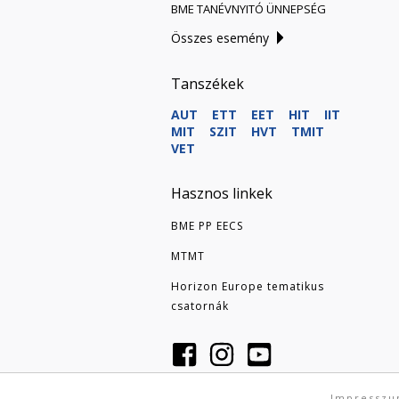
BME TANÉVNYITÓ ÜNNEPSÉG
Összes esemény
Tanszékek
AUT
ETT
EET
HIT
IIT
MIT
SZIT
HVT
TMIT
VET
Hasznos linkek
BME PP EECS
MTMT
Horizon Europe tematikus
csatornák
Impressz