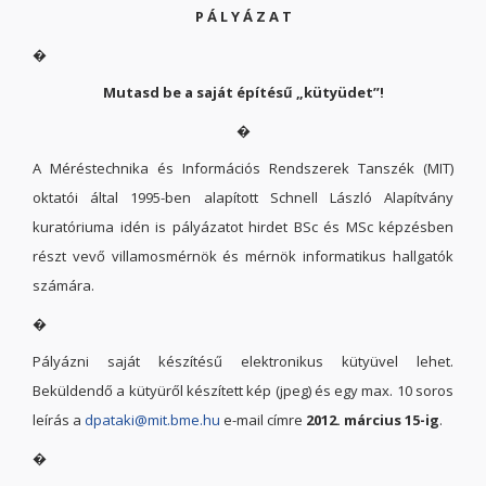
P Á L Y Á Z A T
�
Mutasd be a saját építésű „kütyüdet”!
�
A Méréstechnika és Információs Rendszerek Tanszék (MIT)
oktatói által 1995-ben alapított Schnell László Alapítvány
kuratóriuma idén is pályázatot hirdet BSc és MSc képzésben
részt vevő villamosmérnök és mérnök informatikus hallgatók
számára.
�
Pályázni saját készítésű elektronikus kütyüvel lehet.
Beküldendő a kütyüről készített kép (jpeg) és egy max. 10 soros
leírás a
dpataki@mit.bme.hu
e-mail címre
2012. március 15-ig
.
�