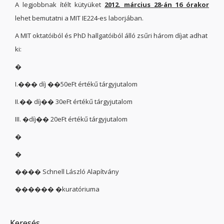
A legjobbnak ítélt kütyüket
2012. március 28-án 16 órakor
lehet bemutatni a MIT IE224-es laborjában.
A MIT oktatóiból és PhD hallgatóiból álló zsűri három díjat adhat
ki:
�
I.��� díj ��50eFt értékű tárgyjutalom
II.�� díj�� 30eFt értékű tárgyjutalom
III. �díj�� 20eFt értékű tárgyjutalom
�
�
���� Schnell László Alapítvány
������ �kuratóriuma
Keresés