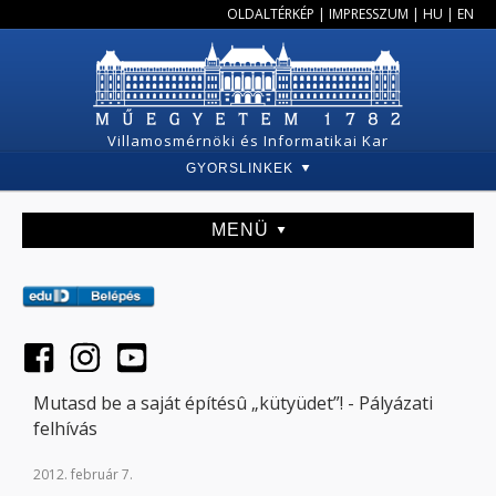
OLDALTÉRKÉP
|
IMPRESSZUM
|
HU
|
EN
Villamosmérnöki és Informatikai Kar
GYORSLINKEK
MENÜ
Mutasd be a saját építésû „kütyüdet”! - Pályázati
felhívás
2012. február 7.