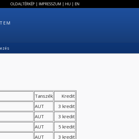
OLDALTÉRKÉP
|
IMPRESSZUM
|
HU
|
EN
ETEM
kezés
Tanszék
Kredit
AUT
3 kredit
AUT
3 kredit
AUT
5 kredit
AUT
3 kredit