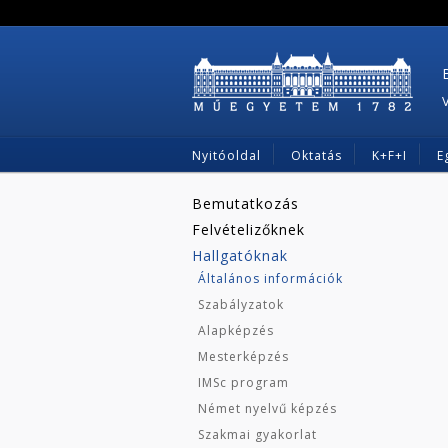
Nyitóoldal
Oktatás
K+F+I
E
Bemutatkozás
Felvételizőknek
Hallgatóknak
Általános információk
Szabályzatok
Alapképzés
Mesterképzés
IMSc program
Német nyelvű képzés
Szakmai gyakorlat