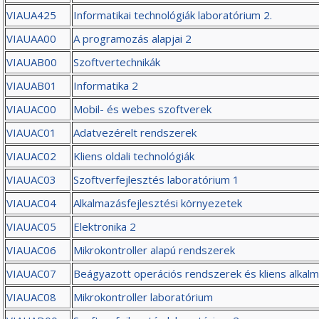
VIAUA425
Informatikai technológiák laboratórium 2.
VIAUAA00
A programozás alapjai 2
VIAUAB00
Szoftvertechnikák
VIAUAB01
Informatika 2
VIAUAC00
Mobil- és webes szoftverek
VIAUAC01
Adatvezérelt rendszerek
VIAUAC02
Kliens oldali technológiák
VIAUAC03
Szoftverfejlesztés laboratórium 1
VIAUAC04
Alkalmazásfejlesztési környezetek
VIAUAC05
Elektronika 2
VIAUAC06
Mikrokontroller alapú rendszerek
VIAUAC07
Beágyazott operációs rendszerek és kliens alkal
VIAUAC08
Mikrokontroller laboratórium