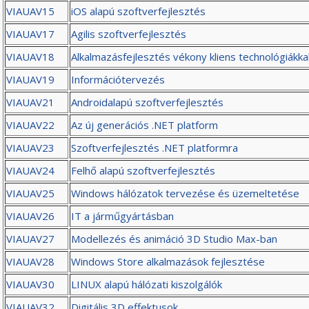
VIAUAV15
iOS alapú szoftverfejlesztés
VIAUAV17
Agilis szoftverfejlesztés
VIAUAV18
Alkalmazásfejlesztés vékony kliens technológiákka
VIAUAV19
Információtervezés
VIAUAV21
Androidalapú szoftverfejlesztés
VIAUAV22
Az új generációs .NET platform
VIAUAV23
Szoftverfejlesztés .NET platformra
VIAUAV24
Felhő alapú szoftverfejlesztés
VIAUAV25
Windows hálózatok tervezése és üzemeltetése
VIAUAV26
IT a járműgyártásban
VIAUAV27
Modellezés és animáció 3D Studio Max-ban
VIAUAV28
Windows Store alkalmazások fejlesztése
VIAUAV30
LINUX alapú hálózati kiszolgálók
VIAUAV32
Digitális 3D effektusok