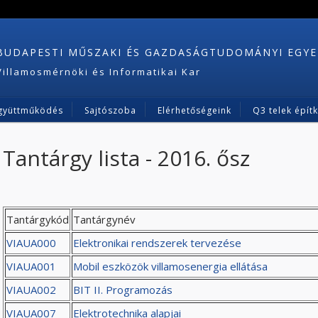
BUDAPESTI MŰSZAKI ÉS GAZDASÁGTUDOMÁNYI EGY
Villamosmérnöki és Informatikai Kar
gyüttműködés
Sajtószoba
Elérhetőségeink
Q3 telek épít
Tantárgy lista - 2016. ősz
Tantárgykód
Tantárgynév
VIAUA000
Elektronikai rendszerek tervezése
VIAUA001
Mobil eszközök villamosenergia ellátása
VIAUA002
BIT II. Programozás
VIAUA007
Elektrotechnika alapjai