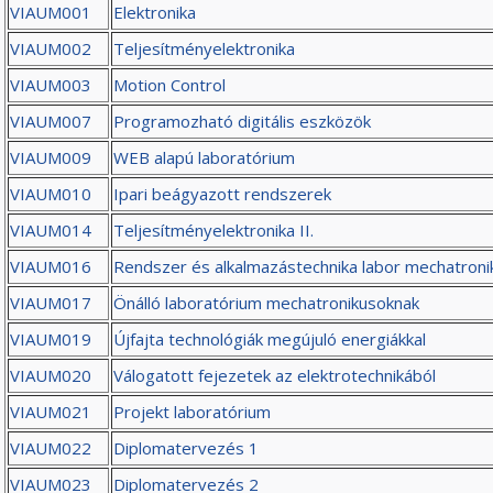
VIAUM001
Elektronika
VIAUM002
Teljesítményelektronika
VIAUM003
Motion Control
VIAUM007
Programozható digitális eszközök
VIAUM009
WEB alapú laboratórium
VIAUM010
Ipari beágyazott rendszerek
VIAUM014
Teljesítményelektronika II.
VIAUM016
Rendszer és alkalmazástechnika labor mechatron
VIAUM017
Önálló laboratórium mechatronikusoknak
VIAUM019
Újfajta technológiák megújuló energiákkal
VIAUM020
Válogatott fejezetek az elektrotechnikából
VIAUM021
Projekt laboratórium
VIAUM022
Diplomatervezés 1
VIAUM023
Diplomatervezés 2