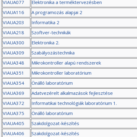
VIAUA077
Elektronika a terméktervezésben
VIAUA116
A programozás alapjai 2
VIAUA203
Informatika 2
VIAUA218
Szoftver-technikák
VIAUA300
Elektronika 2.
VIAUA309
Szabályozástechnika
VIAUA348
Mikrokontroller alapú rendszerek
VIAUA351
Mikrokontroller laboratórium
VIAUA354
Önálló laboratórium
VIAUA369
Adatvezérelt alkalmazások fejlesztése
VIAUA372
Informatikai technológiák laboratórium 1.
VIAUA375
Önálló laboratórium
VIAUA405
Szakdolgozat-készítés
VIAUA406
Szakdolgozat-készítés