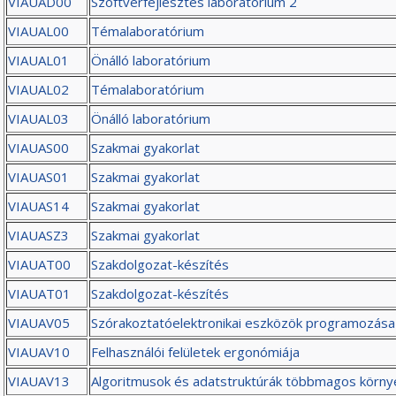
VIAUAD00
Szoftverfejlesztés laboratórium 2
VIAUAL00
Témalaboratórium
VIAUAL01
Önálló laboratórium
VIAUAL02
Témalaboratórium
VIAUAL03
Önálló laboratórium
VIAUAS00
Szakmai gyakorlat
VIAUAS01
Szakmai gyakorlat
VIAUAS14
Szakmai gyakorlat
VIAUASZ3
Szakmai gyakorlat
VIAUAT00
Szakdolgozat-készítés
VIAUAT01
Szakdolgozat-készítés
VIAUAV05
Szórakoztatóelektronikai eszközök programozása
VIAUAV10
Felhasználói felületek ergonómiája
VIAUAV13
Algoritmusok és adatstruktúrák többmagos körn