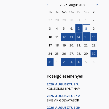
«
»
2026. augusztus
H.
K.
SZ.
CS.
P.
SZ..
V.
27.
28.
29.
30.
31.
1.
2.
3.
4.
5.
6.
7.
8.
9.
10.
11.
12.
13.
14.
15.
16.
17.
18.
19.
20.
21.
22.
23.
24.
25.
26.
27.
28.
29.
30.
31.
1.
2.
3.
4.
5.
6.
Közelgő események
2026. AUGUSZTUS 7.
KOLLÉGIUMI NYÍLT NAP
2026. AUGUSZTUS 12.
BME VIK GÓLYATÁBOR
2026. AUGUSZTUS 30.