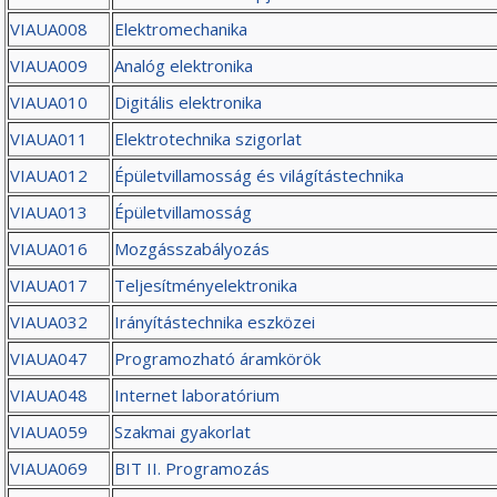
VIAUA008
Elektromechanika
VIAUA009
Analóg elektronika
VIAUA010
Digitális elektronika
VIAUA011
Elektrotechnika szigorlat
VIAUA012
Épületvillamosság és világítástechnika
VIAUA013
Épületvillamosság
VIAUA016
Mozgásszabályozás
VIAUA017
Teljesítményelektronika
VIAUA032
Irányítástechnika eszközei
VIAUA047
Programozható áramkörök
VIAUA048
Internet laboratórium
VIAUA059
Szakmai gyakorlat
VIAUA069
BIT II. Programozás