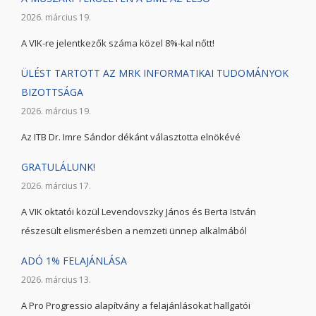
2026. március 19.
A VIK-re jelentkezők száma közel 8%-kal nőtt!
ÜLÉST TARTOTT AZ MRK INFORMATIKAI TUDOMÁNYOK
BIZOTTSÁGA
2026. március 19.
Az ITB Dr. Imre Sándor dékánt választotta elnökévé
GRATULÁLUNK!
2026. március 17.
A VIK oktatói közül Levendovszky János és Berta István
részesült elismerésben a nemzeti ünnep alkalmából
ADÓ 1% FELAJÁNLÁSA
2026. március 13.
A Pro Progressio alapítvány a felajánlásokat hallgatói