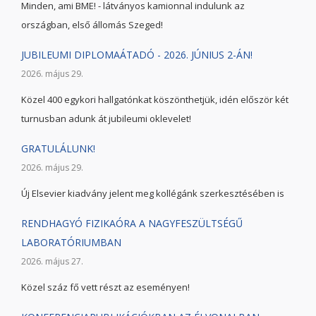
Minden, ami BME! - látványos kamionnal indulunk az
országban, első állomás Szeged!
JUBILEUMI DIPLOMAÁTADÓ - 2026. JÚNIUS 2-ÁN!
2026. május 29.
Közel 400 egykori hallgatónkat köszönthetjük, idén először két
turnusban adunk át jubileumi oklevelet!
GRATULÁLUNK!
2026. május 29.
Új Elsevier kiadvány jelent meg kollégánk szerkesztésében is
RENDHAGYÓ FIZIKAÓRA A NAGYFESZÜLTSÉGŰ
LABORATÓRIUMBAN
2026. május 27.
Közel száz fő vett részt az eseményen!