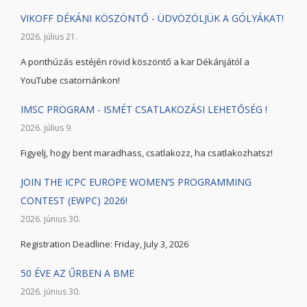
VIKOFF DÉKÁNI KÖSZÖNTŐ - ÜDVÖZÖLJÜK A GÓLYÁKAT!
2026. július 21.
A ponthúzás estéjén rövid köszöntő a kar Dékánjától a
YouTube csatornánkon!
IMSC PROGRAM - ISMÉT CSATLAKOZÁSI LEHETŐSÉG !
2026. július 9.
Figyelj, hogy bent maradhass, csatlakozz, ha csatlakozhatsz!
JOIN THE ICPC EUROPE WOMEN’S PROGRAMMING
CONTEST (EWPC) 2026!
2026. június 30.
Registration Deadline: Friday, July 3, 2026
50 ÉVE AZ ŰRBEN A BME
2026. június 30.