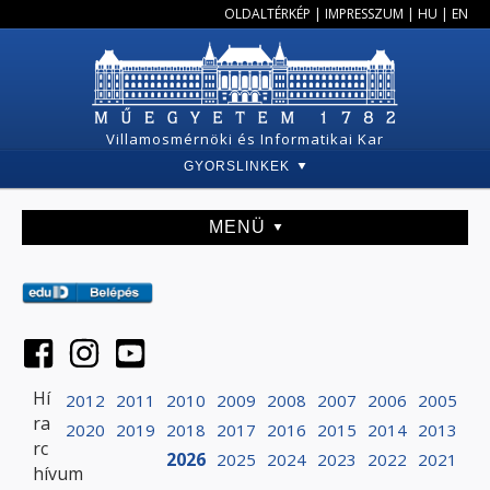
OLDALTÉRKÉP
|
IMPRESSZUM
|
HU
|
EN
Villamosmérnöki és Informatikai Kar
GYORSLINKEK
MENÜ
Hí
2012
2011
2010
2009
2008
2007
2006
2005
ra
2020
2019
2018
2017
2016
2015
2014
2013
rc
2026
2025
2024
2023
2022
2021
hívum