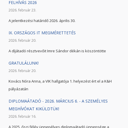
FELHÍVÁS 2026
2026. február 23.
A jelentkezési határidő 2026. április 30.
IX. ORSZÁGOS IT MEGMÉRETTETÉS
2026. február 20.
A díjátadó résztvevőit Imre Sándor dékán is köszöntötte
GRATULÁLUNK!
2026. február 20.
Kovács Nóra Anna, a VIK hallgatója 1. helyezést ért el a K&H
pályázatán
DIPLOMAÁTADÓ - 2026. MÁRCIUS 6. - A SZEMÉLYES
MEGHÍVÓKAT KIKÜLDTÜK!
2026. február 16.
A 2025. őszi félév ünnepélyes diplomaátadó ünnepsége a