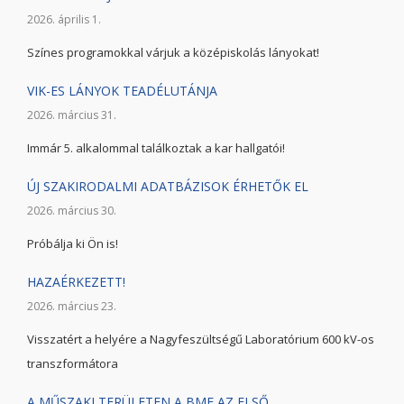
2026. április 1.
Színes programokkal várjuk a középiskolás lányokat!
VIK-ES LÁNYOK TEADÉLUTÁNJA
2026. március 31.
Immár 5. alkalommal találkoztak a kar hallgatói!
ÚJ SZAKIRODALMI ADATBÁZISOK ÉRHETŐK EL
2026. március 30.
Próbálja ki Ön is!
HAZAÉRKEZETT!
2026. március 23.
Visszatért a helyére a Nagyfeszültségű Laboratórium 600 kV-os
transzformátora
A MŰSZAKI TERÜLETEN A BME AZ ELSŐ