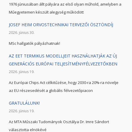
1976 júniusában állt pályára az első olyan műhold, amelyben a
Műegyetemen készült alegység működött
JOSEF HEIM ORVOSTECHNIKAI TERVEZŐI ÖSZTÖNDÍJ
2026. június 30.
MSc hallgatók pályázhatnak!
AZ EET TERMIKUS MODELLJEIT HASZNÁLHATJÁK AZ ÚJ
GENERÁCIÓS EURÓPAI TELJESÍTMÉNYFÉLVEZETŐKBEN
2026. június 19.
Az Európai Chips Act célkitűzése, hogy 2030-ra 20%-ra növelje
az EU részesedését a globális félvezetőpiacon
GRATULÁLUNK!
2026. június 19.
Az MTA Műszaki Tudományok Osztálya Dr. Imre Sándort
választotta elnökévé