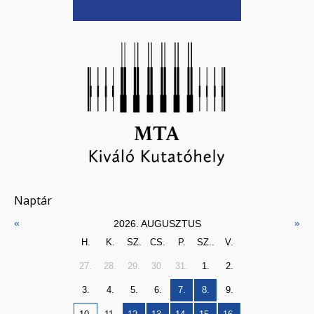
Naptár
«
»
2026. AUGUSZTUS
H.
K.
SZ.
CS.
P.
SZ..
V.
27.
28.
29.
30.
31.
1.
2.
3.
4.
5.
6.
7.
8.
9.