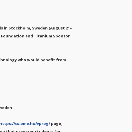
als in Stockholm, Sweden (August 21–
CPC Foundation and Titanium Sponsor
echnology who would benefit from
 Sweden
https://cs.bme.hu/vprog/
page,
up that prepares students for