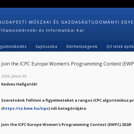
BUDAPESTI MŰSZAKI ÉS GAZDASÁGTUDOMÁNYI EGY
Villamosmérnöki és Informatikai Kar
gyüttműködés
Sajtószoba
Elérhetőségeink
Q3 telek épít
Join the ICPC Europe Women’s Programming Contest (EWP
2026. június 30.
Kedves Hallgatók!
Szeretnénk felhívni a figyelmeteket a rangos ICPC algoritmikus 
(
https://cs.bme.hu/icpc
) női kategóriájára:
Join the ICPC Europe Women’s Programming Contest (EWPC) 2026!