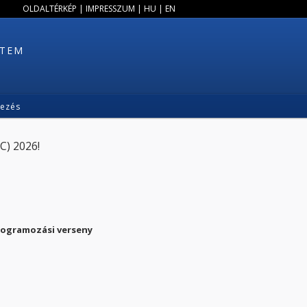
OLDALTÉRKÉP
|
IMPRESSZUM
|
HU
|
EN
ETEM
kezés
C) 2026!
programozási verseny