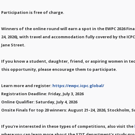
Participation is free of charge.
Winners of the online round will earn a spot in the EWPC 2026 Fin
24, 2026), with travel and accommodation fully covered by the I
Jane Street.
If you know a student, daughter, friend, or aspiring women in t
this opportunity, please encourage them to participate.
Learn more and register:
https://ewpc.icpc.global/
Registration Deadline: Friday, July 3, 2026
Online Qualifier: Saturday, July 4, 2026
Onsite Finals for top 20 winners: August 21–24, 2026, Stockholm,
If you're interested in these types of competitions, also visit the
where you can learn more about the SZIT department's study gro