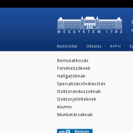
Nyitóoldal
Oktatás
K+F+I
E
Bemutatkozás
Felvételizőknek
Hallgatóknak
Specializációválasztás
Doktoranduszoknak
Doktorjelölteknek
Alumni
Munkatársaknak