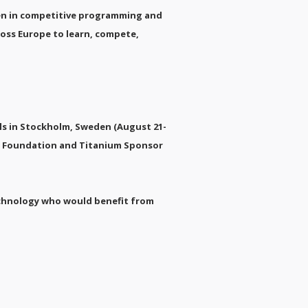
en in competitive programming and
ross Europe to learn, compete,
als in Stockholm, Sweden (August 21-
CPC Foundation and Titanium Sponsor
echnology who would benefit from