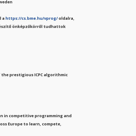
 Sweden
l a
https://cs.bme.hu/vprog/
oldalra,
készítő önképzőkörről tudhattok
 the prestigious ICPC algorithmic
en in competitive programming and
ross Europe to learn, compete,