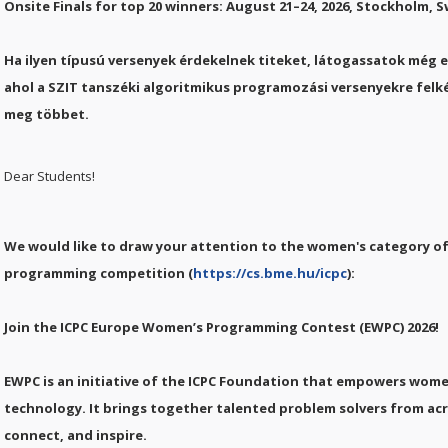
Onsite Finals for top 20 winners: August 21–24, 2026, Stockholm,
Ha ilyen típusú versenyek érdekelnek titeket, látogassatok még e
ahol a SZIT tanszéki algoritmikus programozási versenyekre fel
meg többet.
Dear Students!
We would like to draw your attention to the women's category of
programming competition (
https://cs.bme.hu/icpc
):
Join the ICPC Europe Women’s Programming Contest (EWPC) 2026!
EWPC is an initiative of the ICPC Foundation that empowers wom
technology. It brings together talented problem solvers from ac
connect, and inspire.