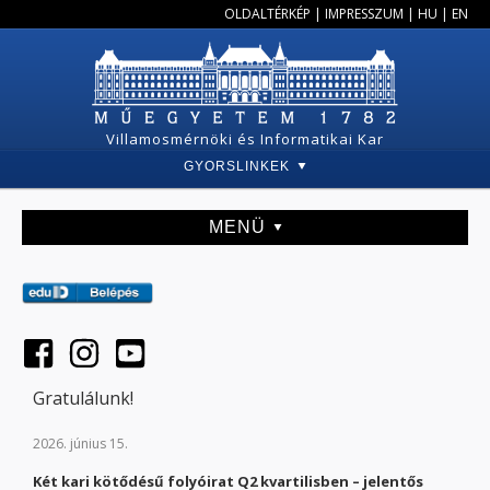
OLDALTÉRKÉP
|
IMPRESSZUM
|
HU
|
EN
Villamosmérnöki és Informatikai Kar
GYORSLINKEK
MENÜ
Gratulálunk!
2026. június 15.
Két kari kötődésű folyóirat Q2 kvartilisben – jelentős