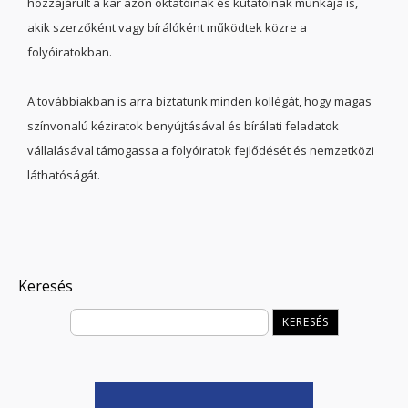
hozzájárult a kar azon oktatóinak és kutatóinak munkája is,
akik szerzőként vagy bírálóként működtek közre a
folyóiratokban.
A továbbiakban is arra biztatunk minden kollégát, hogy magas
színvonalú kéziratok benyújtásával és bírálati feladatok
vállalásával támogassa a folyóiratok fejlődését és nemzetközi
láthatóságát.
Keresés