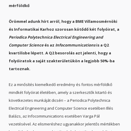
mérföldkő
Örömmel adunk hírt arról, hogy a BME Villamosmérnöki
és Informatikai Karhoz szorosan kötődő két folyóirat, a
Periodica Polytechnica Electrical Engineering and
Computer Science
és az
Infocommunications
is a Q2
kvartilisbe lépett. A Q2 besorolás azt jelenti, hogy a
folyóiratok a saját szakterületükön a legjobb 50%-ba
tartoznak.
Ez a minősítés kiemelkedő eredmény és fontos mérföldkő
mindkét folyóirat életében, amely a szerkesztők kitartó és
következetes munkáját dicséri – a Periodica Polytechnica
Electrical Engineering and Computer Science esetében Illés
Balázs, az Infocommunications esetében Varga Pál
vezetésével. Az elismeréshez ugyanakkor jelentős mértékben