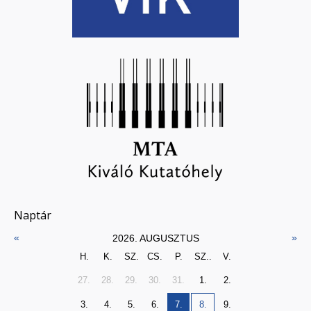
Naptár
«
»
2026. AUGUSZTUS
H.
K.
SZ.
CS.
P.
SZ..
V.
27.
28.
29.
30.
31.
1.
2.
3.
4.
5.
6.
7.
8.
9.