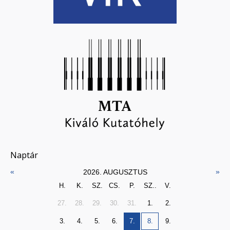
Naptár
«
»
2026. AUGUSZTUS
H.
K.
SZ.
CS.
P.
SZ..
V.
27.
28.
29.
30.
31.
1.
2.
3.
4.
5.
6.
7.
8.
9.