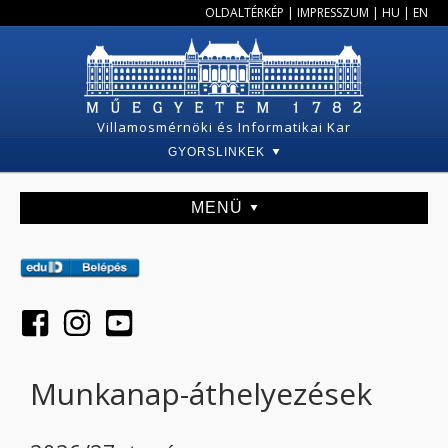
OLDALTÉRKÉP
|
IMPRESSZUM
|
HU
|
EN
Villamosmérnöki és Informatikai Kar
GYORSLINKEK
MENÜ
Munkanap-áthelyezések