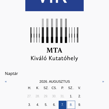
Naptár
«
»
2026. AUGUSZTUS
H.
K.
SZ.
CS.
P.
SZ..
V.
27.
28.
29.
30.
31.
1.
2.
3.
4.
5.
6.
7.
8.
9.