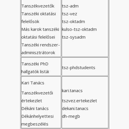
Tanszékvezetők
tsz-adm
Tanszéki oktatási
tsz-vez
felelősök
tsz-oktadm
Más karok tanszéki
kulso-tsz-oktadm
oktatási felelősei
tsz-sysadm
Tanszéki rendszer-
adminisztrátorok
Tanszéki PhD
tsz-phdstudents
hallgatók listái
Kari Tanács
kari.tanacs
Tanszékvezetői
értekezlet
tszvez.ertekezlet
Dékáni tanács
dekani.tanacs
Dékánhelyettesi
dh-megb
megbeszélés