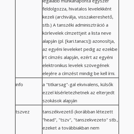
legalább munkanaponta egyszer
feldolgozza, hivatalos levelekként
kezeli (archiválja, visszakereshető,
stb.) A tanszéki adminisztráció a
körlevelek címzettjeit a lista neve
alapján (pl. [kari.tanacs]) azonosítja,
az egyéni leveleket pedig az ezekbe
írt címzés alapján, ezért az egyéni
elektronikus levelek szövegének
elejére a címzést mindig be kell írni.
info
a "titkarsag"-gal ekvivalens, külsők
ezzel kísérletezhetnek az elterjedt
szokások alapján
tszvez
tanszékvezető (korábban létezett
"head", "tszv", "tanszekvezeto" stb.,
ezeket a továbbiakban nem