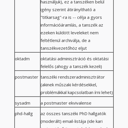
használjuk), ez a tanszéken belül
igény szerint átirányítható a
"titkarsag"-ra is -- célja a gyors
információáramlás, a tanszék az
ezeken küldött leveleket nem
feltétlenül archiválja, de a
tanszékvezetőhöz eljut
oktadm
oktatási adminisztráció és oktatási
felelős (ahogy a tanszék kezeli)
postmaster
tanszéki rendszeradminisztrátor
(akinek műszaki kérdésekkel,
problémákkal kapcsolatban írni lehet)
sysadm
a postmaster ekvivalense
phd-hallg
az összes tanszéki PhD hallgatók
(moderált) email-listája (ide kari