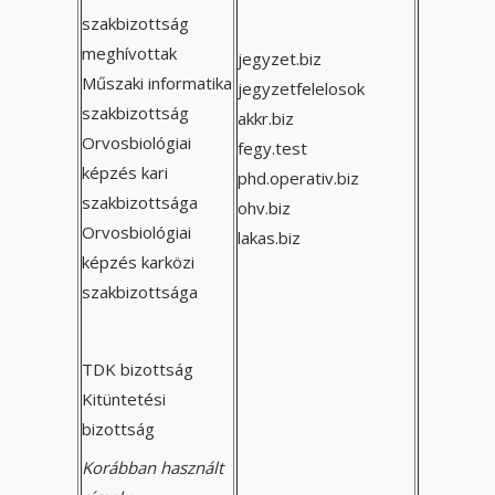
szakbizottság
meghívottak
jegyzet.biz
Műszaki informatika
jegyzetfelelosok
szakbizottság
akkr.biz
Orvosbiológiai
fegy.test
képzés kari
phd.operativ.biz
szakbizottsága
ohv.biz
Orvosbiológiai
lakas.biz
képzés karközi
szakbizottsága
TDK bizottság
Kitüntetési
bizottság
Korábban használt