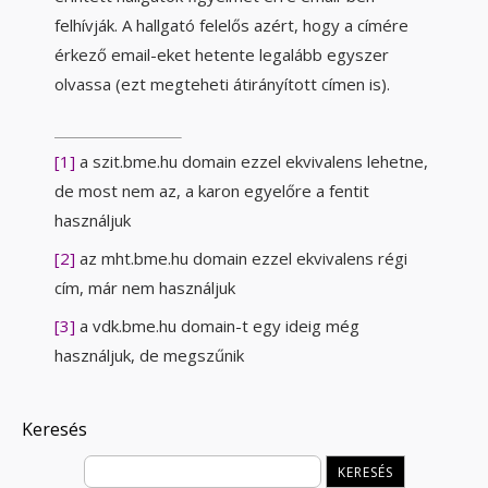
felhívják. A hallgató felelős azért, hogy a címére
érkező email-eket hetente legalább egyszer
olvassa (ezt megteheti átirányított címen is).
[1]
a szit.bme.hu domain ezzel ekvivalens lehetne,
de most nem az, a karon egyelőre a fentit
használjuk
[2]
az mht.bme.hu domain ezzel ekvivalens régi
cím, már nem használjuk
[3]
a vdk.bme.hu domain-t egy ideig még
használjuk, de megszűnik
Keresés