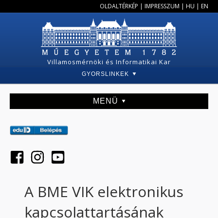
OLDALTÉRKÉP
|
IMPRESSZUM
|
HU
|
EN
Villamosmérnöki és Informatikai Kar
GYORSLINKEK
MENÜ
A BME VIK elektronikus
kapcsolattartásának