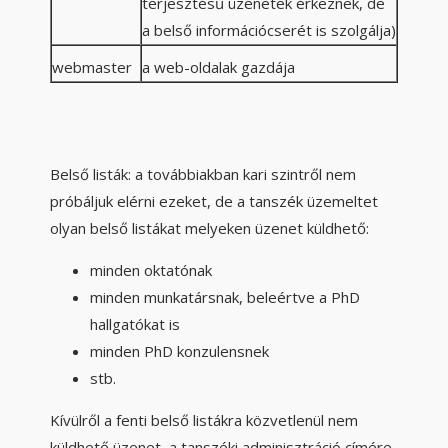
terjesztésű üzenetek érkeznek, de
a belső információcserét is szolgálja)
webmaster
a web-oldalak gazdája
Belső listák: a továbbiakban kari szintről nem
próbáljuk elérni ezeket, de a tanszék üzemeltet
olyan belső listákat melyeken üzenet küldhető:
minden oktatónak
minden munkatársnak, beleértve a PhD
hallgatókat is
minden PhD konzulensnek
stb.
Kívülről a fenti belső listákra közvetlenül nem
küldhető üzenet, a tanszéki adminisztráció címére