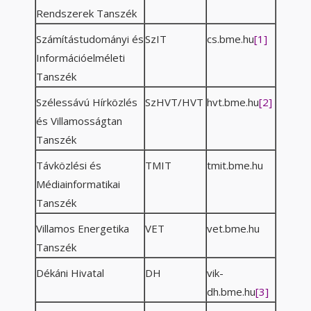
Rendszerek Tanszék
Számítástudományi és
SzIT
cs.bme.hu
[1]
Információelméleti
Tanszék
Szélessávú Hírközlés
SzHVT/HVT
hvt.bme.hu
[2]
és Villamosságtan
Tanszék
Távközlési és
TMIT
tmit.bme.hu
Médiainformatikai
Tanszék
Villamos Energetika
VET
vet.bme.hu
Tanszék
Dékáni Hivatal
DH
vik-
dh.bme.hu
[3]