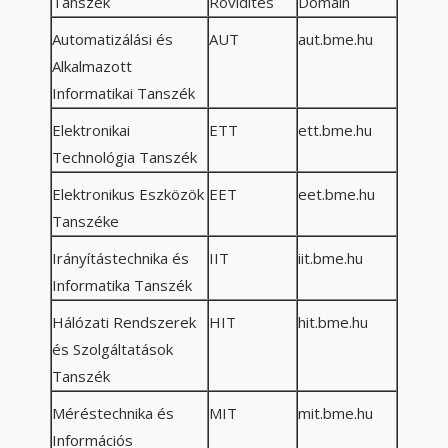
Tanszék
Rövidítés
Domain
Automatizálási és
AUT
aut.bme.hu
Alkalmazott
Informatikai Tanszék
Elektronikai
ETT
ett.bme.hu
Technológia Tanszék
Elektronikus Eszközök
EET
eet.bme.hu
Tanszéke
Irányítástechnika és
IIT
iit.bme.hu
Informatika Tanszék
Hálózati Rendszerek
HIT
hit.bme.hu
és Szolgáltatások
Tanszék
Méréstechnika és
MIT
mit.bme.hu
Információs