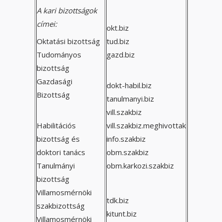
A kari bizottságok
címei:
okt.biz
Oktatási bizottság
tud.biz
Tudományos
gazd.biz
bizottság
Gazdasági
dokt-habil.biz
Bizottság
tanulmanyi.biz
vill.szakbiz
Habilitációs
vill.szakbiz.meghivottak
bizottság és
info.szakbiz
doktori tanács
obm.szakbiz
Tanulmányi
obm.karkozi.szakbiz
bizottság
Villamosmérnöki
tdk.biz
szakbizottság
kitunt.biz
Villamosmérnöki