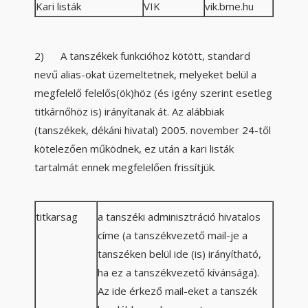
Kari listák
VIK
vik.bme.hu
2) A tanszékek funkcióhoz kötött, standard
nevű alias-okat üzemeltetnek, melyeket belül a
megfelelő felelős(ök)höz (és igény szerint esetleg
titkárnőhöz is) irányítanak át. Az alábbiak
(tanszékek, dékáni hivatal) 2005. november 24-től
kötelezően működnek, ez után a kari listák
tartalmát ennek megfelelően frissítjük.
titkarsag
a tanszéki adminisztráció hivatalos
címe (a tanszékvezető mail-je a
tanszéken belül ide (is) irányítható,
ha ez a tanszékvezető kívánsága).
Az ide érkező mail-eket a tanszék