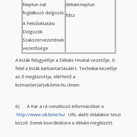
Neptun-nal
dekani.neptun
foglalkozó dolgozói:
fdsz
A Felsőoktatási
Dolgozók
Szakszervezetének
vezetősége
A listák felügyelője a Dékáni Hivatal vezetője, ő
felel a listák karbantartásáért. Technikai kezelője
az ő megbízottja, elérhető a
listmaster(at)vik.bme.hu címen.
6) A Kar a rá vonatkozó információkat a
http://www.vik.bme.hu/
URL alatti oldalakon teszi
közzé. Ennek koordinátora a dékáni megbízott.