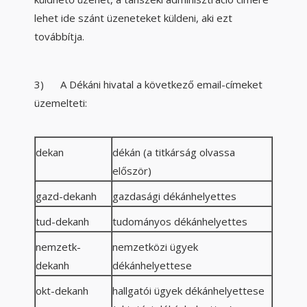
lehet ide szánt üzeneteket küldeni, aki ezt
továbbítja.
3) A Dékáni hivatal a következő email-címeket
üzemelteti:
dekan
dékán (a titkárság olvassa
először)
gazd-dekanh
gazdasági dékánhelyettes
tud-dekanh
tudományos dékánhelyettes
nemzetk-
nemzetközi ügyek
dekanh
dékánhelyettese
okt-dekanh
hallgatói ügyek dékánhelyettese