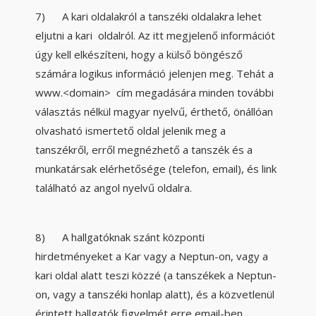
7) A kari oldalakról a tanszéki oldalakra lehet
eljutni a kari oldalról. Az itt megjelenő információt
úgy kell elkészíteni, hogy a külső böngésző
számára logikus információ jelenjen meg. Tehát a
www.<domain> cím megadására minden további
választás nélkül magyar nyelvű, érthető, önállóan
olvasható ismertető oldal jelenik meg a
tanszékről, erről megnézhető a tanszék és a
munkatársak elérhetősége (telefon, email), és link
található az angol nyelvű oldalra.
8) A hallgatóknak szánt központi
hirdetményeket a Kar vagy a Neptun-on, vagy a
kari oldal alatt teszi közzé (a tanszékek a Neptun-
on, vagy a tanszéki honlap alatt), és a közvetlenül
érintett hallgatók figyelmét erre email-ben