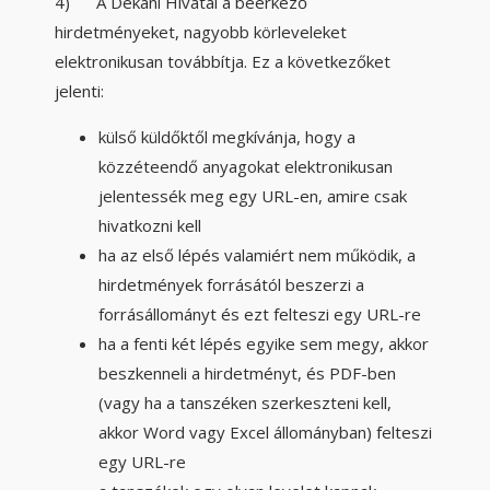
4) A Dékáni Hivatal a beérkező
hirdetményeket, nagyobb körleveleket
elektronikusan továbbítja. Ez a következőket
jelenti:
külső küldőktől megkívánja, hogy a
közzéteendő anyagokat elektronikusan
jelentessék meg egy URL-en, amire csak
hivatkozni kell
ha az első lépés valamiért nem működik, a
hirdetmények forrásától beszerzi a
forrásállományt és ezt felteszi egy URL-re
ha a fenti két lépés egyike sem megy, akkor
beszkenneli a hirdetményt, és PDF-ben
(vagy ha a tanszéken szerkeszteni kell,
akkor Word vagy Excel állományban) felteszi
egy URL-re