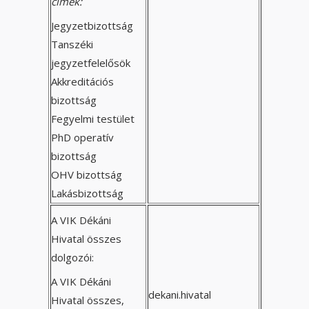
címek:
Jegyzetbizottság
Tanszéki
jegyzetfelelősök
Akkreditációs
bizottság
Fegyelmi testület
PhD operatív
bizottság
OHV bizottság
Lakásbizottság
A VIK Dékáni
Hivatal összes
dolgozói:
A VIK Dékáni
dekani.hivatal
Hivatal összes,