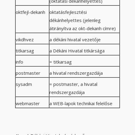
(oktatási dékánhelyettes)
oktfejl-dekanh
oktatásfejlesztési
dékánhelyettes (jelenleg
átirányítva az okt-dekanh címre)
vikdhvez
a dékáni hivatal vezetője
titkarsag
a Dékáni Hivatal titkársága
info
= titkarsag
postmaster
a hivatal rendszergazdája
sysadm
= postmaster, a hivatal
rendszergazdája
webmaster
a WEB-lapok technikai felelőse