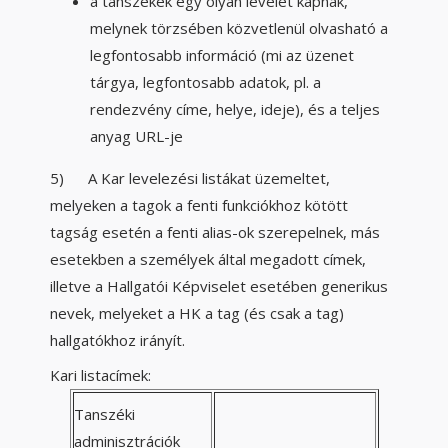
a tanszékek egy olyan levelet kapnak,
melynek törzsében közvetlenül olvasható a
legfontosabb információ (mi az üzenet
tárgya, legfontosabb adatok, pl. a
rendezvény címe, helye, ideje), és a teljes
anyag URL-je
5) A Kar levelezési listákat üzemeltet,
melyeken a tagok a fenti funkciókhoz kötött
tagság esetén a fenti alias-ok szerepelnek, más
esetekben a személyek által megadott címek,
illetve a Hallgatói Képviselet esetében generikus
nevek, melyeket a HK a tag (és csak a tag)
hallgatókhoz irányít.
Kari listacímek:
Tanszéki
adminisztrációk