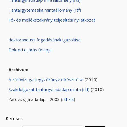
Tantárgyi adatlap mintaállomány (rtf)
Tantárgytematika mintaállomány (rtf)
Fő- és mellékszakirány teljesítési nyilatkozat
doktorandusz fogadásának igazolása
Doktori eljárás űrlapjai
Archivum:
A záróvizsga-jegyzőkönyv elkészítése
(2010)
Szakdolgozat tantárgyi adatlap minta (rtf)
(2010)
Záróvizsga adatlap - 2003 (
rtf
xls
)
Keresés