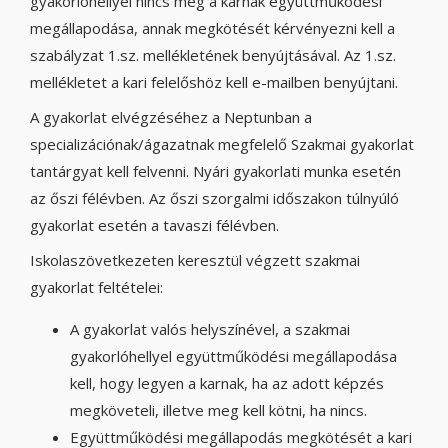
gyakorlóhellyel nincs még a karnak együttműködési
megállapodása, annak megkötését kérvényezni kell a
szabályzat 1.sz. mellékletének benyújtásával. Az 1.sz.
mellékletet a kari felelőshöz kell e-mailben benyújtani.
A gyakorlat elvégzéséhez a Neptunban a
specializációnak/ágazatnak megfelelő Szakmai gyakorlat
tantárgyat kell felvenni. Nyári gyakorlati munka esetén
az őszi félévben. Az őszi szorgalmi időszakon túlnyúló
gyakorlat esetén a tavaszi félévben.
Iskolaszövetkezeten keresztül végzett szakmai
gyakorlat feltételei:
A gyakorlat valós helyszínével, a szakmai
gyakorlóhellyel együttműködési megállapodása
kell, hogy legyen a karnak, ha az adott képzés
megköveteli, illetve meg kell kötni, ha nincs.
Együttműködési megállapodás megkötését a kari