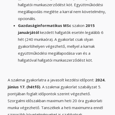
hallgatói munkaszerződést köt. Együttműködési
megállapodás megléte a karral nem követelmény,
opcionális.
Gazdaságinformatikus MSc
szakon
2015
januárjától
kezdett hallgatók esetén legalább 6
hét (240 munkaóra). A gyakorlat csak olyan
gyakorlóhelyen végezhető, mellyel a karnak
együttműködési megállapodása van és a
hallgatóval hallgatói munkaszerződést köt.
A szakmai gyakorlatra a javasolt kezdési időpont:
2024
.
június 17. (hétfő)
. A szakmai gyakorlat szabályzat 5.
pontjában foglalt időpontok szerint végezhető.
Szorgalmi időszakban maximum heti 20 óra gyakorlati
munka végezhető. Tanszékek a heti maximumra ennél
szigorúbb követelményeket is szabhatnak.