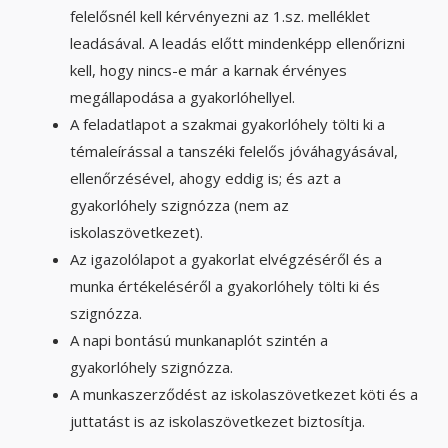
felelősnél kell kérvényezni az 1.sz. melléklet
leadásával. A leadás előtt mindenképp ellenőrizni
kell, hogy nincs-e már a karnak érvényes
megállapodása a gyakorlóhellyel.
A feladatlapot a szakmai gyakorlóhely tölti ki a
témaleírással a tanszéki felelős jóváhagyásával,
ellenőrzésével, ahogy eddig is; és azt a
gyakorlóhely szignózza (nem az
iskolaszövetkezet).
Az igazolólapot a gyakorlat elvégzéséről és a
munka értékeléséről a gyakorlóhely tölti ki és
szignózza.
A napi bontású munkanaplót szintén a
gyakorlóhely szignózza.
A munkaszerződést az iskolaszövetkezet köti és a
juttatást is az iskolaszövetkezet biztosítja.