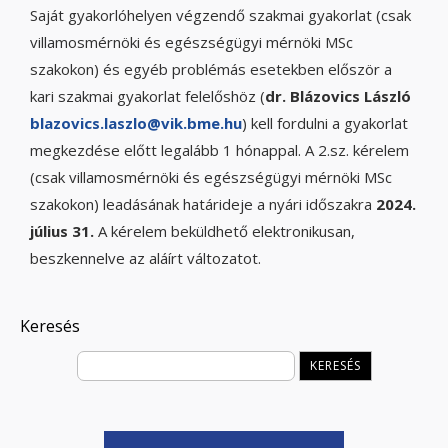
Saját gyakorlóhelyen végzendő szakmai gyakorlat (csak
villamosmérnöki és egészségügyi mérnöki MSc
szakokon) és egyéb problémás esetekben először a
kari szakmai gyakorlat felelőshöz (
dr. Blázovics László
blazovics.laszlo@vik.bme.hu
) kell fordulni a gyakorlat
megkezdése előtt legalább 1 hónappal. A 2.sz. kérelem
(csak villamosmérnöki és egészségügyi mérnöki MSc
szakokon) leadásának határideje a nyári időszakra
2024.
július 31.
A kérelem beküldhető elektronikusan,
beszkennelve az aláírt változatot.
Keresés