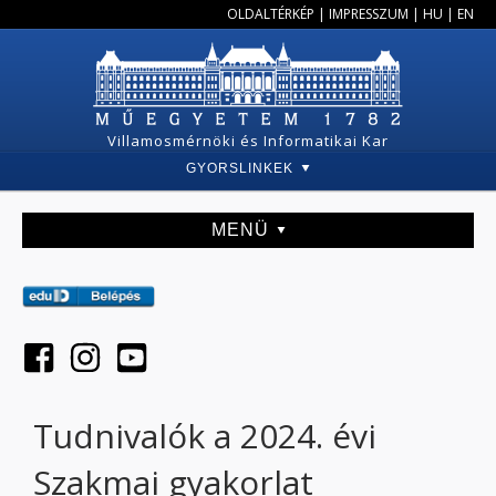
OLDALTÉRKÉP
|
IMPRESSZUM
|
HU
|
EN
Villamosmérnöki és Informatikai Kar
GYORSLINKEK
MENÜ
Tudnivalók a 2024. évi
Szakmai gyakorlat