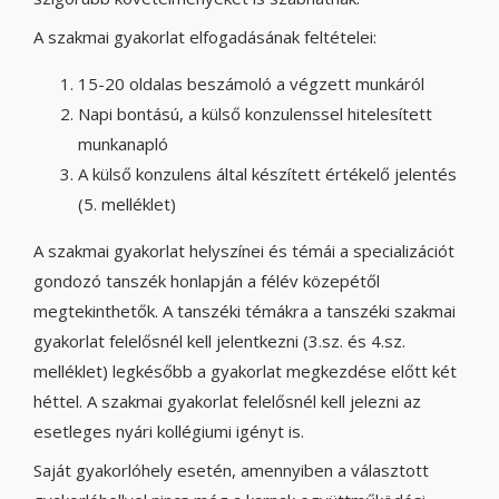
A szakmai gyakorlat elfogadásának feltételei:
15-20 oldalas beszámoló a végzett munkáról
Napi bontású, a külső konzulenssel hitelesített
munkanapló
A külső konzulens által készített értékelő jelentés
(5. melléklet)
A szakmai gyakorlat helyszínei és témái a specializációt
gondozó tanszék honlapján a félév közepétől
megtekinthetők. A tanszéki témákra a tanszéki szakmai
gyakorlat felelősnél kell jelentkezni (3.sz. és 4.sz.
melléklet) legkésőbb a gyakorlat megkezdése előtt két
héttel. A szakmai gyakorlat felelősnél kell jelezni az
esetleges nyári kollégiumi igényt is.
Saját gyakorlóhely esetén, amennyiben a választott