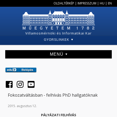
OLDALTÉRKÉP
|
IMPRESSZUM
|
HU
|
EN
Villamosmérnöki és Informatikai Kar
GYORSLINKEK
MENÜ
Fokozatváltásban - felhívás PhD hallgatóknak
2015. augusztus 12.
PÁLYÁZATI FELHÍVÁS