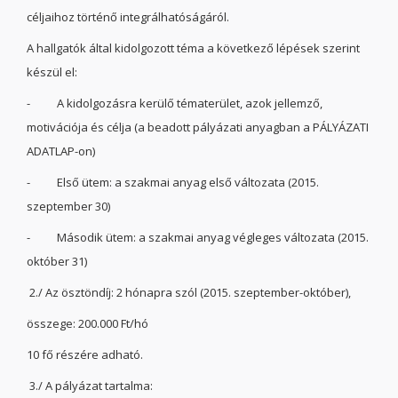
céljaihoz történő integrálhatóságáról.
A hallgatók által kidolgozott téma a következő lépések szerint
készül el:
- A kidolgozásra kerülő tématerület, azok jellemző,
motivációja és célja (a beadott pályázati anyagban a PÁLYÁZATI
ADATLAP-on)
- Első ütem: a szakmai anyag első változata (2015.
szeptember 30)
- Második ütem: a szakmai anyag végleges változata (2015.
október 31)
2./ Az ösztöndíj: 2 hónapra szól (2015. szeptember-október),
összege: 200.000 Ft/hó
10 fő részére adható.
3./ A pályázat tartalma: