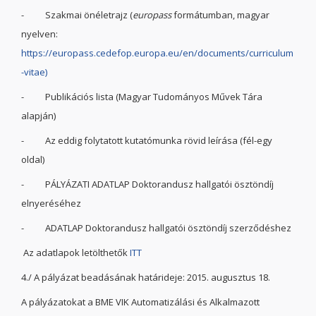
- Szakmai önéletrajz (
europass
formátumban, magyar
nyelven:
https://europass.cedefop.europa.eu/en/documents/curriculum
-vitae)
- Publikációs lista (Magyar Tudományos Művek Tára
alapján)
- Az eddig folytatott kutatómunka rövid leírása (fél-egy
oldal)
- PÁLYÁZATI ADATLAP Doktorandusz hallgatói ösztöndíj
elnyeréséhez
- ADATLAP Doktorandusz hallgatói ösztöndíj szerződéshez
Az adatlapok letölthetők
ITT
4./ A pályázat beadásának határideje: 2015. augusztus 18.
A pályázatokat a BME VIK Automatizálási és Alkalmazott