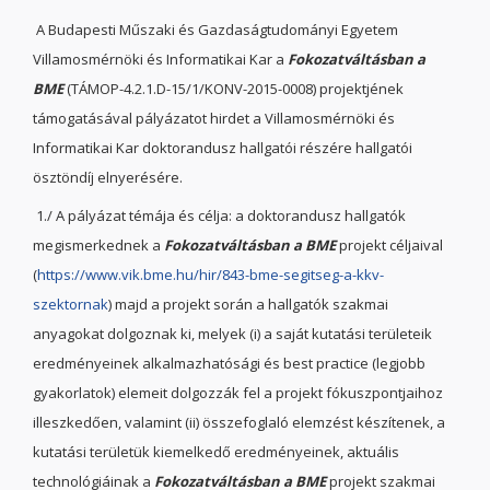
A Budapesti Műszaki és Gazdaságtudományi Egyetem
Villamosmérnöki és Informatikai Kar a
Fokozatváltásban a
BME
(TÁMOP-4.2.1.D-15/1/KONV-2015-0008) projektjének
támogatásával pályázatot hirdet a Villamosmérnöki és
Informatikai Kar doktorandusz hallgatói részére hallgatói
ösztöndíj elnyerésére.
1./ A pályázat témája és célja: a doktorandusz hallgatók
megismerkednek a
Fokozatváltásban a BME
projekt céljaival
(
https://www.vik.bme.hu/hir/843-bme-segitseg-a-kkv-
szektornak
) majd a projekt során a hallgatók szakmai
anyagokat dolgoznak ki, melyek (i) a saját kutatási területeik
eredményeinek alkalmazhatósági és best practice (legjobb
gyakorlatok) elemeit dolgozzák fel a projekt fókuszpontjaihoz
illeszkedően, valamint (ii) összefoglaló elemzést készítenek, a
kutatási területük kiemelkedő eredményeinek, aktuális
technológiáinak a
Fokozatváltásban a BME
projekt szakmai