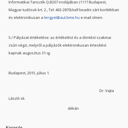
Informatikai Tanszék Q.B207 irodájában (1117 Budapest,
Magyar tudósok krt. 2., Tel: 463-2870) kell beadni zárt borítékban
és elektronikusan a
lengyel@aut.bme.hu
e-mail címen.
5./ Pályázat értékelése: az értékelést és a döntést szakmai
zsűri végzi, melyről a pályázók elektronikusan értesítést
kapnak augusztus 31-ig.
Budapest, 2015. július 1.
Dr. Vajta
László sk.
dékán
Keresés