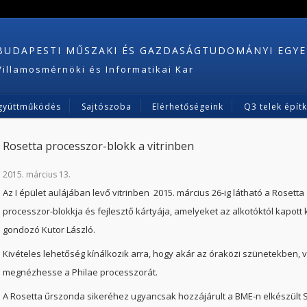
BUDAPESTI MŰSZAKI ÉS GAZDASÁGTUDOMÁNYI EGY
Villamosmérnöki és Informatikai Kar
gyüttműködés
Sajtószoba
Elérhetőségeink
Q3 telek épít
Rosetta processzor-blokk a vitrinben
2015. március 13.
Az I épület aulájában levő vitrinben 2015. március 26-ig látható a Roset
processzor-blokkja és fejlesztő kártyája, amelyeket az alkotóktól kapott k
gondozó Kutor László.
Kivételes lehetőség kínálkozik arra, hogy akár az óraközi szünetekben, 
megnézhesse a Philae processzorát.
A Rosetta űrszonda sikeréhez ugyancsak hozzájárult a BME-n elkészült