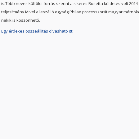
is.Több neves külföldi forrás szerint a sikeres Rosetta küldetés volt 2
teljesítmény.Mivel a leszálló egység Philae processzorát magyar mérnökö
nekik is köszönhető.
Egy érdekes összeállítás olvasható itt: