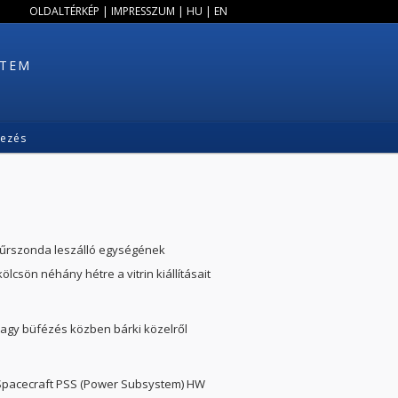
OLDALTÉRKÉP
|
IMPRESSZUM
|
HU
|
EN
ETEM
kezés
ta űrszonda leszálló egységének
ölcsön néhány hétre a vitrin kiállításait
vagy büfézés közben bárki közelről
 Spacecraft PSS (Power Subsystem) HW