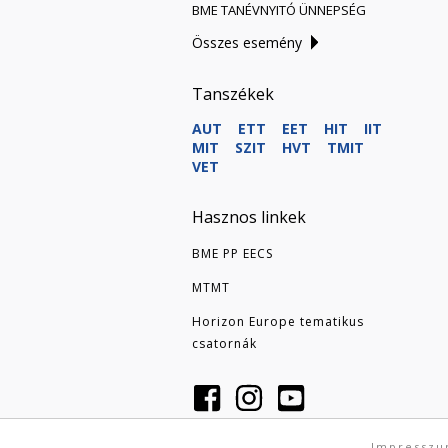
BME TANÉVNYITÓ ÜNNEPSÉG
Összes esemény
Tanszékek
AUT
ETT
EET
HIT
IIT
MIT
SZIT
HVT
TMIT
VET
Hasznos linkek
BME PP EECS
MTMT
Horizon Europe tematikus
csatornák
Impressz