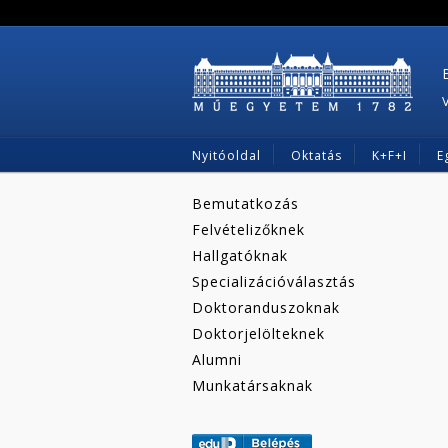
Nyitóoldal
Oktatás
K+F+I
E
Bemutatkozás
Felvételizőknek
Hallgatóknak
Specializációválasztás
Doktoranduszoknak
Doktorjelölteknek
Alumni
Munkatársaknak