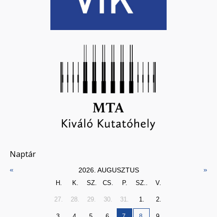
Naptár
«
»
2026. AUGUSZTUS
H.
K.
SZ.
CS.
P.
SZ..
V.
27.
28.
29.
30.
31.
1.
2.
3.
4.
5.
6.
7.
8.
9.