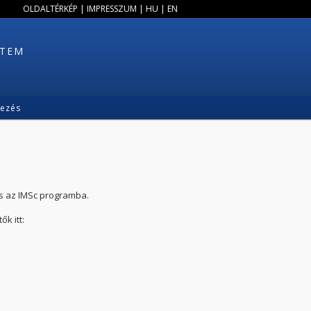
OLDALTÉRKÉP
|
IMPRESSZUM
|
HU
|
EN
ETEM
kezés
és az IMSc programba.
k itt: