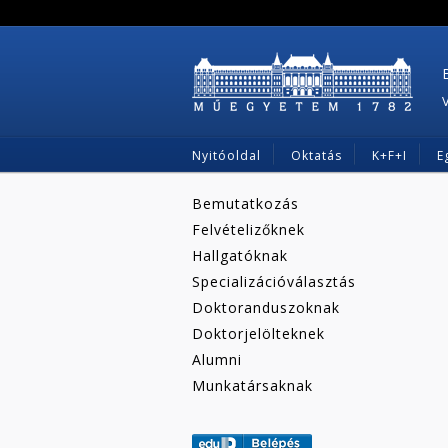
Nyitóoldal
Oktatás
K+F+I
E
Bemutatkozás
Felvételizőknek
Hallgatóknak
Specializációválasztás
Doktoranduszoknak
Doktorjelölteknek
Alumni
Munkatársaknak