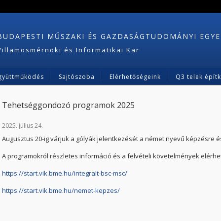
BUDAPESTI MŰSZAKI ÉS GAZDASÁGTUDOMÁNYI EGY
Villamosmérnöki és Informatikai Kar
gyüttműködés
Sajtószoba
Elérhetőségeink
Q3 telek épít
Tehetséggondozó programok 2025
2025. július 24.
Augusztus 20-ig várjuk a gólyák jelentkezését a német nyevű képzésre 
A programokról részletes információ és a felvételi követelmények elérhető
https://start.vik.bme.hu/integralt-bsc-msc/
https://start.vik.bme.hu/nemet-kepzes/