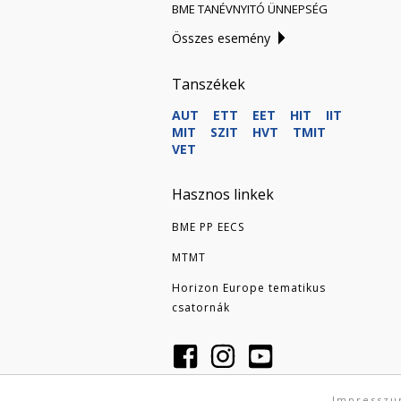
BME TANÉVNYITÓ ÜNNEPSÉG
Összes esemény
Tanszékek
AUT
ETT
EET
HIT
IIT
MIT
SZIT
HVT
TMIT
VET
Hasznos linkek
BME PP EECS
MTMT
Horizon Europe tematikus
csatornák
Impressz