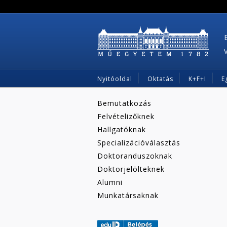
Nyitóoldal
Oktatás
K+F+I
E
Bemutatkozás
Felvételizőknek
Hallgatóknak
Specializációválasztás
Doktoranduszoknak
Doktorjelölteknek
Alumni
Munkatársaknak