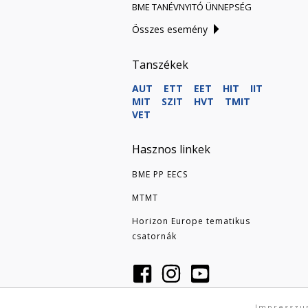
BME TANÉVNYITÓ ÜNNEPSÉG
Összes esemény
Tanszékek
AUT
ETT
EET
HIT
IIT
MIT
SZIT
HVT
TMIT
VET
Hasznos linkek
BME PP EECS
MTMT
Horizon Europe tematikus
csatornák
Impressz