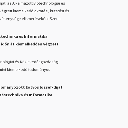
át, az Alkalmazott Biotechnológiai és
égzett kiemelkedő oktatási, kutatási és
 tevékenysége elismeréseként Szent-
ástechnika és Informatika
időn át kiemelkedően végzett
hnológiai és Közlekedésgazdasági
amint kiemelkedő tudományos
adományozott Eötvös József-díját
ítástechnika és Informatika