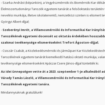
- Szarka Andrást (képünkön), a Vegyészmérnöki és Biomérnöki Kar dékánj
Élelmiszertudományi Tanszék egyetemi tanárát a felsőoktatás területén v
nevelési munkája, illetve iskolateremtő, nemzetközi szinten is elismert
Györgyi Albert-díjjal;
-
Szeberényi Imrét, a Villamosmérnöki és Informatikai Kar Irányít
Tanszékének egyetemi docensét az oktatás érdekében hosszabb 
szakmai tevékenysége elismeréseként Trefort Ágoston-díjjal;
- Csiszár Csabát, a Közlekedésmérnöki és Járműipari Kar Közlekedéstec
Tanszékének egyetemi tanárát kiemelkedő hatású oktató munkája, val
tevékenysége elismeréseként Apáczai Csere János-díjjal tüntették ki.
Az idei ünnepségen vette át a 2023. szeptember 1-je alkalmából 
Várady Tamás László, a Villamosmérnöki és Informatikai Kar Irány
Tanszékének egyetemi tanára.
Mindannyiuknak gratulálunk!