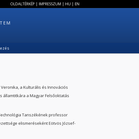
OLDALTÉRKÉP
|
IMPRESSZUM
|
HU
|
EN
ETEM
kezés
eronika, a Kulturális és Innovációs
lős államtitkára a Magyar Felsőoktatás
 Technológia Tanszékének professor
lezettsége elismeréseként Eötvös József-