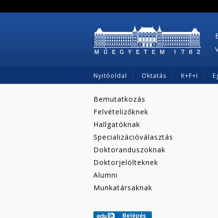
Nyitóoldal
Oktatás
K+F+I
E
Bemutatkozás
Felvételizőknek
Hallgatóknak
Specializációválasztás
Doktoranduszoknak
Doktorjelölteknek
Alumni
Munkatársaknak