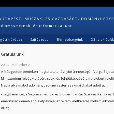
BUDAPESTI MŰSZAKI ÉS GAZDASÁGTUDOMÁNYI EGY
Villamosmérnöki és Informatikai Kar
gyüttműködés
Sajtószoba
Elérhetőségeink
Q3 telek épít
Gratulálunk!
2024. szeptember 2.
A Műegyetem pénteken megtartott tanévnyitó ünnepségén Varga-Bajusz V
Minisztérium felsőoktatásért, szak- és felnőttképzésért, fiatalokért fele
Napja alkalmából adományozott miniszteri szakmai díjakat adott át.
- Faigl Ferencet, a Vegyészmérnöki és Biomérnöki Kar Szerves Kémia és
emeritusát kiemelkedő életpályája, az oktatói élethivatás melletti elköte
díjjal;