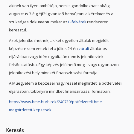
akinek van ilyen ambíciója, nem is gondolkozhat sokáig:
augusztus 7-éig éjfélig van idő benyújtani a kérelmet és a
szükséges dokumentumokat az
E-felvételi
rendszeren
keresztül.
Azok jelentkezhetnek, akiket egyetlen általuk megjelölt
képzésre sem vettek fel a július 24-én
zárult
általános
eljárásban vagy idén egyáltalán nem is jelentkeztek
felsőoktatásba. Egy képzés jelölhető meg – vagy ugyanazon
jelentkezési hely mindkét finanszírozási formája.
A Műegyetem a képzései nagy részét meghirdeti a pótfelvételi
eljárásban, többnyire mindkét finanszírozási formában.
https://www.bme.hu/hirek/240730/potfelveteli-bme-
meghirdetett-kepzesek
Keresés