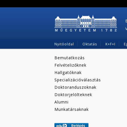
Nyitóoldal
Oktatás
K+F+I
E
Bemutatkozás
Felvételizőknek
Hallgatóknak
Specializációválasztás
Doktoranduszoknak
Doktorjelölteknek
Alumni
Munkatársaknak