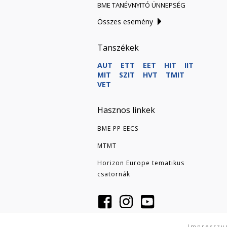
BME TANÉVNYITÓ ÜNNEPSÉG
Összes esemény
Tanszékek
AUT
ETT
EET
HIT
IIT
MIT
SZIT
HVT
TMIT
VET
Hasznos linkek
BME PP EECS
MTMT
Horizon Europe tematikus
csatornák
Impressz