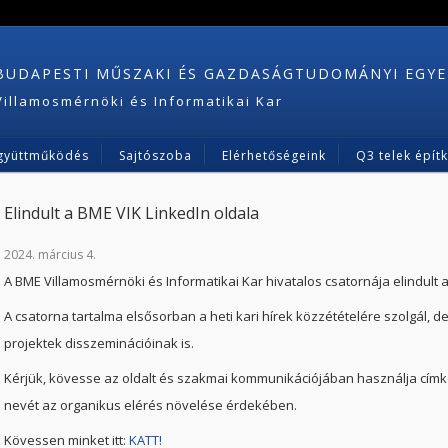
BUDAPESTI MŰSZAKI ÉS GAZDASÁGTUDOMÁNYI EGY
Villamosmérnöki és Informatikai Kar
gyüttműködés
Sajtószoba
Elérhetőségeink
Q3 telek épít
Elindult a BME VIK LinkedIn oldala
2024. március 4.
A BME Villamosmérnöki és Informatikai Kar hivatalos csatornája elindult 
A csatorna tartalma elsősorban a heti kari hírek közzétételére szolgál, de
projektek disszeminációinak is.
Kérjük, kövesse az oldalt és szakmai kommunikációjában használja címke
nevét az organikus elérés növelése érdekében.
Kövessen minket itt:
KATT!