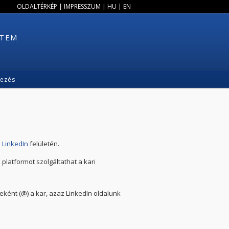
OLDALTÉRKÉP
|
IMPRESSZUM
|
HU
|
EN
ETEM
kezés
a
LinkedIn
felületén.
 platformot szolgáltathat a kari
ként (@) a kar, azaz LinkedIn oldalunk