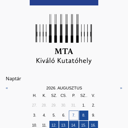
Naptár
«
»
2026. AUGUSZTUS
H.
K.
SZ.
CS.
P.
SZ..
V.
27.
28.
29.
30.
31.
1.
2.
3.
4.
5.
6.
7.
8.
9.
10.
11.
12.
13.
14.
15.
16.