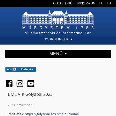
OLDALTÉRKÉP
|
IMPRESSZUM
|
HU
|
EN
Villamosmérnöki és Informatikai Kar
GYORSLINKEK
MENÜ
BME VIK Gólyabál 2023
2023. november 3.
Részletek:
https://golyabal.sch.bme.hu/home