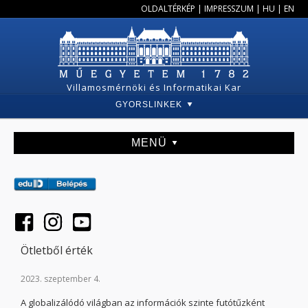
OLDALTÉRKÉP
|
IMPRESSZUM
|
HU
|
EN
Villamosmérnöki és Informatikai Kar
GYORSLINKEK
MENÜ
Ötletből érték
2023. szeptember 4.
A globalizálódó világban az információk szinte futótűzként