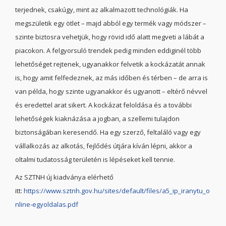
terjednek, csakúgy, mint az alkalmazott technológiák. Ha
megszületik egy ötlet – majd abból egy termék vagy módszer –
szinte biztosra vehetjük, hogy rövid idő alatt megveti a lábát a
piacokon. A felgyorsuló trendek pedig minden eddiginél több
lehetőséget rejtenek, ugyanakkor felvetik a kockázatát annak
is, hogy amit felfedeznek, az más időben és térben – de arra is
van példa, hogy szinte ugyanakkor és ugyanott – eltérő névvel
és eredettel arat sikert. A kockázat feloldása és a további
lehetőségek kiaknázása a jogban, a szellemi tulajdon
biztonságában keresendő. Ha egy szerző, feltaláló vagy egy
vállalkozás az alkotás, fejlődés útjára kíván lépni, akkor a
oltalmi tudatosság területén is lépéseket kell tennie.
Az SZTNH új kiadványa elérhető
itt:
https://www.sztnh.gov.hu/sites/default/files/a5_ip_iranytu_o
nline-egyoldalas.pdf