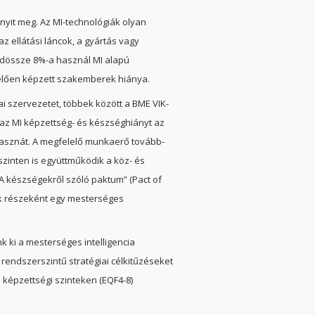
nyit meg. Az MI-technológiák olyan
z ellátási láncok, a gyártás vagy
ndössze 8%-a használ MI alapú
elően képzett szakemberek hiánya.
pai szervezetet, többek között a BME VIK-
 az MI képzettség- és készséghiányt az
 hasznát. A megfelelő munkaerő tovább-
inten is együttműködik a köz- és
„A készségekről szóló paktum” (Pact of
 részeként egy mesterséges
k ki a mesterséges intelligencia
endszerszintű stratégiai célkitűzéseket
 képzettségi szinteken (EQF4-8)