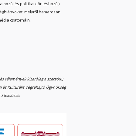
amozói és politikai döntéshozói)
séghiányokat, melyről hamarosan
édia csatornáin.
 és vélemények kizárólag a szerző(k)
ási és Kulturális Végrehajtó Ügynökség
 felelőssé.