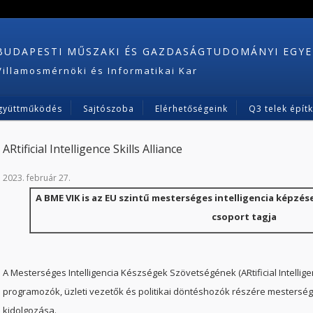
BUDAPESTI MŰSZAKI ÉS GAZDASÁGTUDOMÁNYI EGY
Villamosmérnöki és Informatikai Kar
gyüttműködés
Sajtószoba
Elérhetőségeink
Q3 telek épít
ARtificial Intelligence Skills Alliance
2023. február 27.
A BME VIK is az EU szintű mesterséges intelligencia képzé
csoport tagja
A Mesterséges Intelligencia Készségek Szövetségének (ARtificial Intelligenc
programozók, üzleti vezetők és politikai döntéshozók részére mestersége
kidolgozása.