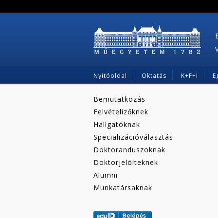
Nyitóoldal
Oktatás
K+F+I
E
Bemutatkozás
Felvételizőknek
Hallgatóknak
Specializációválasztás
Doktoranduszoknak
Doktorjelölteknek
Alumni
Munkatársaknak