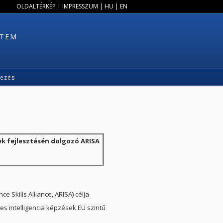
OLDALTÉRKÉP
|
IMPRESSZUM
|
HU
|
EN
ETEM
kezés
sek fejlesztésén dolgozó ARISA
e Skills Alliance, ARISA) célja
s intelligencia képzések EU szintű