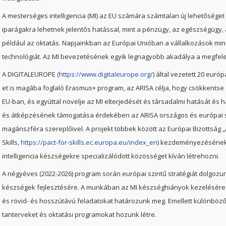
A mesterséges intelligencia (MI) az EU számára számtalan új lehetőséget 
iparágakra lehetnek jelentős hatással, mint a pénzügy, az egészségügy, a
például az oktatás. Napjainkban az Európai Unióban a vállalkozások mi
technológiát. Az MI bevezetésének egyik legnagyobb akadálya a megfel
A DIGITALEUROPE (
https://www.digitaleurope.org/
) által vezetett 20 euró
et is magába foglaló Erasmus+ program, az ARISA célja, hogy csökkentse
EU-ban, és egyúttal növelje az MI elterjedését és társadalmi hatását és
és átképzésének támogatása érdekében az ARISA országos és európai sz
magánszféra szereplőivel. A projekt többek között az Európai Bizottság 
Skills,
https://pact-for-skills.ec.europa.eu/index_en
) kezdeményezésének
intelligencia készségekre specializálódott közösséget kíván létrehozni.
A négyéves (2022-2026) program során európai szintű stratégiát dolgozun
készségek fejlesztésére. A munkában az MI készséghiányok kezelésére r
és rövid- és hosszútávú feladatokat határozunk meg. Emellett különböző
tanterveket és oktatási programokat hozunk létre.