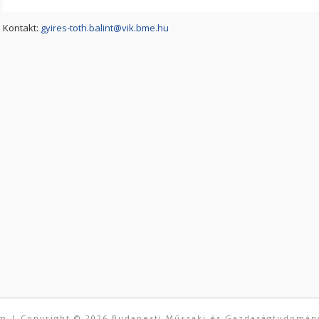
Kontakt:
gyires-toth.balint@vik.bme.hu
um
| Copyright © 2026
Budapesti Műszaki és Gazdaságtudomán