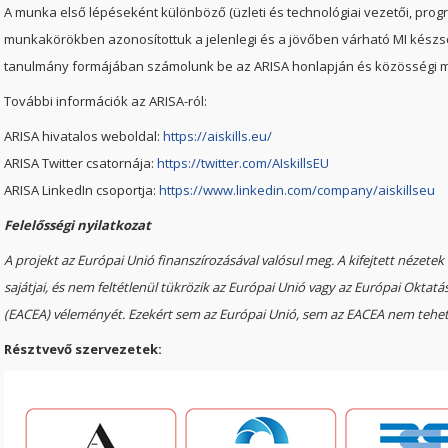
A munka első lépéseként különböző (üzleti és technológiai vezetői, progr
munkakörökben azonosítottuk a jelenlegi és a jövőben várható MI kész
tanulmány formájában számolunk be az ARISA honlapján és közösségi m
További információk az ARISA-ról:
ARISA hivatalos weboldal:
https://aiskills.eu/
ARISA Twitter csatornája:
https://twitter.com/AIskillsEU
ARISA LinkedIn csoportja:
https://www.linkedin.com/company/aiskillseu
Felelősségi nyilatkozat
A projekt az Európai Unió finanszírozásával valósul meg. A kifejtett nézetek
sajátjai, és nem feltétlenül tükrözik az Európai Unió vagy az Európai Oktat
(EACEA) véleményét. Ezekért sem az Európai Unió, sem az EACEA nem tehető
Résztvevő szervezetek: