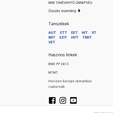
BME TANÉVNYITÓ ÜNNEPSÉG
Összes esemény
Tanszékek
AUT
ETT
EET
HIT
IIT
MIT
SZIT
HVT
TMIT
VET
Hasznos linkek
BME PP EECS
MTMT
Horizon Europe tematikus
csatornák
Impressz