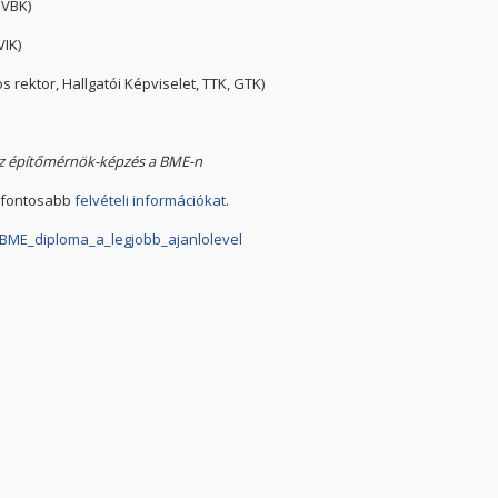
 VBK)
VIK)
s rektor, Hallgatói Képviselet, TTK, GTK)
z építőmérnök-képzés a BME-n
egfontosabb
felvételi információkat
.
_BME_diploma_a_legjobb_ajanlolevel