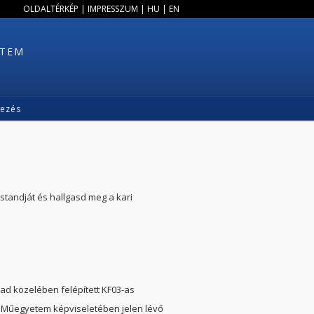
OLDALTÉRKÉP
|
IMPRESSZUM
|
HU
|
EN
ETEM
kezés
 standját és hallgasd meg a kari
d közelében felépített KF03-as
 A Műegyetem képviseletében jelen lévő