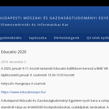
BUDAPESTI MŰSZAKI ÉS GAZDASÁGTUDOMÁNYI EGY
Villamosmérnöki és Informatikai Kar
gyüttműködés
Sajtószoba
Elérhetőségeink
Q3 telek épít
Educatio 2020
2019. december 5.
A 2020. január 9-11. között tartandó Educatio kiállításon keresd a BME VIK
tájékoztatót január 9. csütörtök 13.30-13.55 között!
Helyszín: Hungexpo A csarnok
https://www.educatioexpo.hu/
A Budapesti Műszaki és Gazdaságtudományi Egyetem nyolc kara a színpa
standnál várja az érdeklődő középiskolásokat, családjukat, tanáraikat.