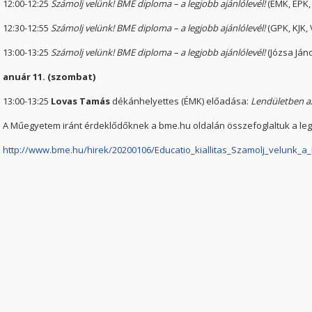
12:00-12:25
Számolj velünk! BME diploma – a legjobb ajánlólevél!
(ÉMK, ÉPK,
12:30-12:55
Számolj velünk! BME diploma – a legjobb ajánlólevél!
(GPK, KJK, 
13:00-13:25
Számolj velünk! BME diploma – a legjobb ajánlólevél!
(Józsa Jáno
anuár 11. (szombat)
13:00-13:25
Lovas Tamás
dékánhelyettes (ÉMK) előadása:
Lendületben a
A Műegyetem iránt érdeklődőknek a bme.hu oldalán összefoglaltuk a l
http://www.bme.hu/hirek/20200106/Educatio_kiallitas_Szamolj_velunk_a