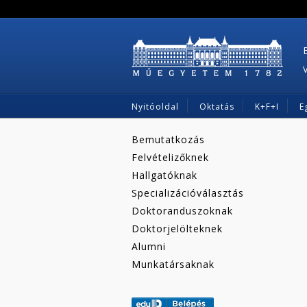
Nyitóoldal
Oktatás
K+F+I
E
Bemutatkozás
Felvételizőknek
Hallgatóknak
Specializációválasztás
Doktoranduszoknak
Doktorjelölteknek
Alumni
Munkatársaknak