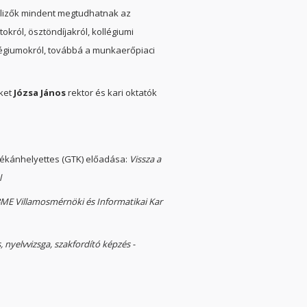
telizők mindent megtudhatnak az
król, ösztöndíjakról, kollégiumi
ollégiumokról, továbbá a munkaerőpiaci
ket
Józsa János
rektor és kari oktatók
dékánhelyettes (GTK) előadása:
Vissza a
l
ME Villamosmérnöki és Informatikai Kar
 nyelvvizsga, szakfordító képzés -