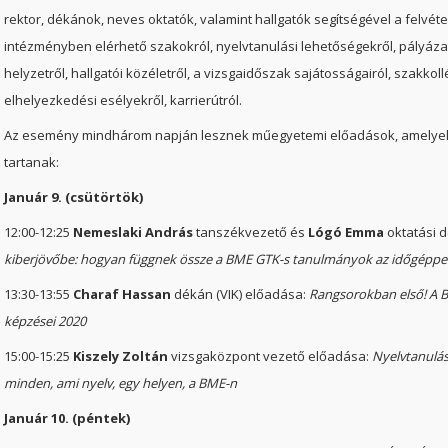
rektor, dékánok, neves oktatók, valamint hallgatók segítségével a felvé
intézményben elérhető szakokról, nyelvtanulási lehetőségekről, pályázato
helyzetről, hallgatói közéletről, a vizsgaidőszak sajátosságairól, szakk
elhelyezkedési esélyekről, karrierútról.
Az esemény mindhárom napján lesznek műegyetemi előadások, amelye
tartanak:
Január 9. (csütörtök)
12:00-12:25
Nemeslaki András
tanszékvezető és
Lógó Emma
oktatási 
kiberjövőbe: hogyan függnek össze a BME GTK-s tanulmányok az időgéppe
13:30-13:55
Charaf Hassan
dékán (VIK) előadása:
Rangsorokban első! A B
képzései 2020
15:00-15:25
Kiszely Zoltán
vizsgaközpont vezető előadása:
Nyelvtanulás,
minden, ami nyelv, egy helyen, a BME-n
Január 10. (péntek)