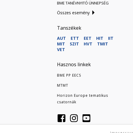
BME TANÉVNYITÓ ÜNNEPSÉG
Összes esemény
Tanszékek
AUT
ETT
EET
HIT
IIT
MIT
SZIT
HVT
TMIT
VET
Hasznos linkek
BME PP EECS
MTMT
Horizon Europe tematikus
csatornák
Impressz