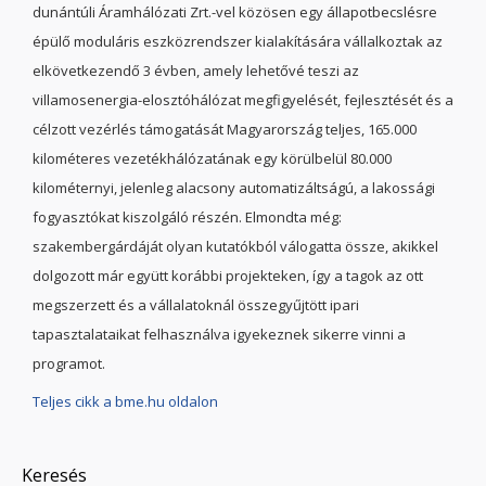
dunántúli Áramhálózati Zrt.-vel közösen egy állapotbecslésre
épülő moduláris eszközrendszer kialakítására vállalkoztak az
elkövetkezendő 3 évben, amely lehetővé teszi az
villamosenergia-elosztóhálózat megfigyelését, fejlesztését és a
célzott vezérlés támogatását Magyarország teljes, 165.000
kilométeres vezetékhálózatának egy körülbelül 80.000
kilométernyi, jelenleg alacsony automatizáltságú, a lakossági
fogyasztókat kiszolgáló részén. Elmondta még:
szakembergárdáját olyan kutatókból válogatta össze, akikkel
dolgozott már együtt korábbi projekteken, így a tagok az ott
megszerzett és a vállalatoknál összegyűjtött ipari
tapasztalataikat felhasználva igyekeznek sikerre vinni a
programot.
Teljes cikk a bme.hu oldalon
Keresés