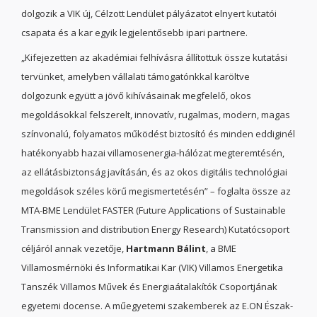
dolgozik a VIK új, Célzott Lendület pályázatot elnyert kutatói
csapata és a kar egyik legjelentősebb ipari partnere.
„Kifejezetten az akadémiai felhívásra állítottuk össze kutatási
tervünket, amelyben vállalati támogatónkkal karöltve
dolgozunk együtt a jövő kihívásainak megfelelő, okos
megoldásokkal felszerelt, innovatív, rugalmas, modern, magas
színvonalú, folyamatos működést biztosító és minden eddiginél
hatékonyabb hazai villamosenergia-hálózat megteremtésén,
az ellátásbiztonság javításán, és az okos digitális technológiai
megoldások széles körű megismertetésén” – foglalta össze az
MTA-BME Lendület FASTER (Future Applications of Sustainable
Transmission and distribution Energy Research) Kutatócsoport
céljáról annak vezetője,
Hartmann Bálint
, a BME
Villamosmérnöki és Informatikai Kar (VIK) Villamos Energetika
Tanszék Villamos Művek és Energiaátalakítók Csoportjának
egyetemi docense. A műegyetemi szakemberek az E.ON Észak-