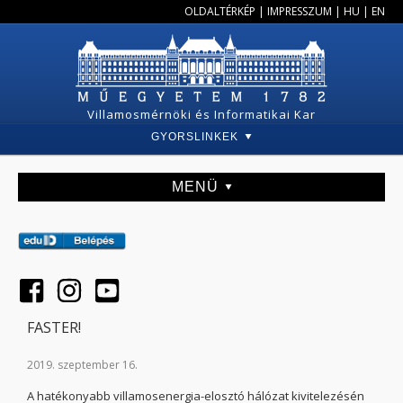
OLDALTÉRKÉP
|
IMPRESSZUM
|
HU
|
EN
Villamosmérnöki és Informatikai Kar
GYORSLINKEK
MENÜ
FASTER!
2019. szeptember 16.
A hatékonyabb villamosenergia-elosztó hálózat kivitelezésén