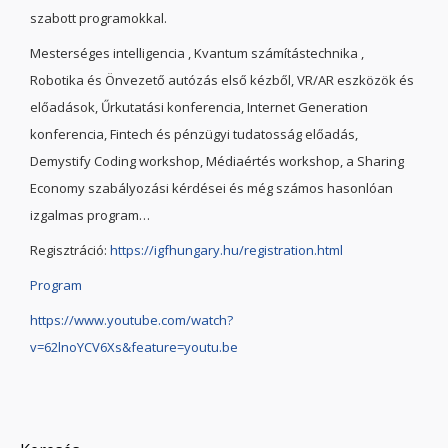
szabott programokkal.
Mesterséges intelligencia , Kvantum számítástechnika ,
Robotika és Önvezető autózás első kézből, VR/AR eszközök és
előadások, Űrkutatási konferencia, Internet Generation
konferencia, Fintech és pénzügyi tudatosság előadás,
Demystify Coding workshop, Médiaértés workshop, a Sharing
Economy szabályozási kérdései és még számos hasonlóan
izgalmas program…
Regisztráció:
https://igfhungary.hu/registration.html
Program
https://www.youtube.com/watch?
v=62lnoYCV6Xs&feature=youtu.be