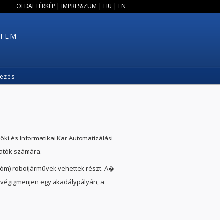
OLDALTÉRKÉP
|
IMPRESSZUM
|
HU
|
EN
ETEM
kezés
ki és Informatikai Kar Automatizálási
gatók számára.
nóm) robotjárművek vehettek részt. A�
t végigmenjen egy akadálypályán, a