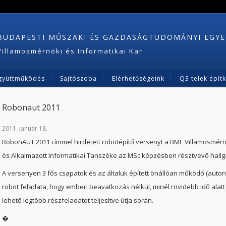
BUDAPESTI MŰSZAKI ÉS GAZDASÁGTUDOMÁNYI EGY
Villamosmérnöki és Informatikai Kar
gyüttműködés
Sajtószoba
Elérhetőségeink
Q3 telek épít
Robonaut 2011
2011. január 18.
RobonAUT 2011 címmel hirdetett robotépítő versenyt a BME Villamosmérnö
és Alkalmazott Informatikai Tanszéke az MSc képzésben résztvevő hall
A versenyen 3 fős csapatok és az általuk épített önállóan működő (auto
robot feladata, hogy emberi beavatkozás nélkül, minél rövidebb idő alat
lehető legtöbb részfeladatot teljesítve útja során.
�