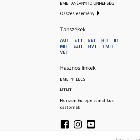
BME TANÉVNYITÓ ÜNNEPSÉG
Összes esemény
Tanszékek
AUT
ETT
EET
HIT
IIT
MIT
SZIT
HVT
TMIT
VET
Hasznos linkek
BME PP EECS
MTMT
Horizon Europe tematikus
csatornák
Impressz