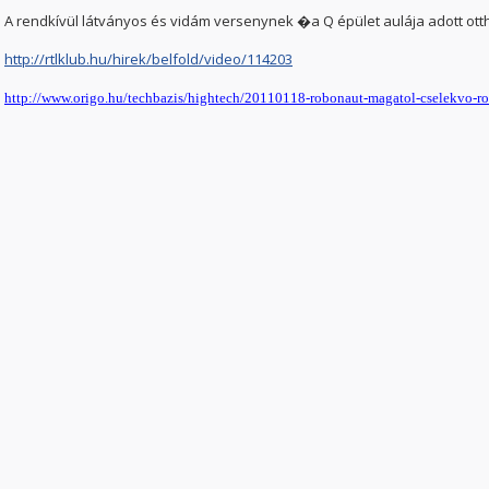
A rendkívül látványos és vidám versenynek �a Q épület aulája adott otth
http://rtlklub.hu/hirek/belfold/video/114203
http://www.origo.hu/techbazis/hightech/20110118-robonaut-magatol-cselekvo-r