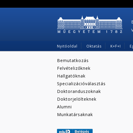
Nyitóoldal
Oktatás
K+F+I
E
Bemutatkozás
Felvételizőknek
Hallgatóknak
Specializációválasztás
Doktoranduszoknak
Doktorjelölteknek
Alumni
Munkatársaknak