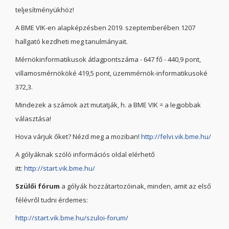
teljesítményükhöz!
A BME VIK-en alapképzésben 2019. szeptemberében 1207
hallgató kezdheti meg tanulmányait.
Mérnökinformatikusok átlagpontszáma - 647 fő - 440,9 pont,
villamosmérnököké 419,5 pont, üzemmérnök-informatikusoké
372,3.
Mindezek a számok azt mutatják, h. a BME VIK = a legjobbak
választása!
Hova várjuk őket? Nézd meg a moziban!
http://felvi.vik.bme.hu/
A gólyáknak szóló információs oldal elérhető
itt:
http://start.vik.bme.hu/
Szülői fórum
a gólyák hozzátartozóinak, minden, amit az első
félévről tudni érdemes:
http://start.vik.bme.hu/szuloi-forum/