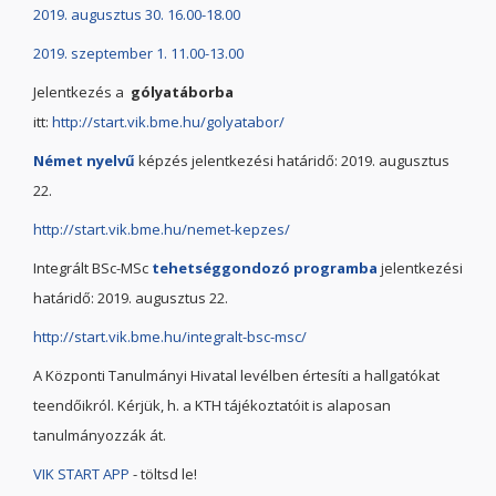
2019. augusztus 30. 16.00-18.00
2019. szeptember 1. 11.00-13.00
Jelentkezés a
gólyatáborba
itt:
http://start.vik.bme.hu/golyatabor/
Német nyelvű
képzés jelentkezési határidő: 2019. augusztus
22.
http://start.vik.bme.hu/nemet-kepzes/
Integrált BSc-MSc
tehetséggondozó programba
jelentkezési
határidő: 2019. augusztus 22.
http://start.vik.bme.hu/integralt-bsc-msc/
A Központi Tanulmányi Hivatal levélben értesíti a hallgatókat
teendőikról. Kérjük, h. a KTH tájékoztatóit is alaposan
tanulmányozzák át.
VIK START APP
- töltsd le!