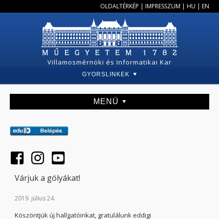
OLDALTÉRKÉP
|
IMPRESSZUM
|
HU
|
EN
Villamosmérnöki és Informatikai Kar
GYORSLINKEK
MENÜ
Várjuk a gólyákat!
2019. július 24.
Köszöntjük új hallgatóinkat, gratulálunk eddigi