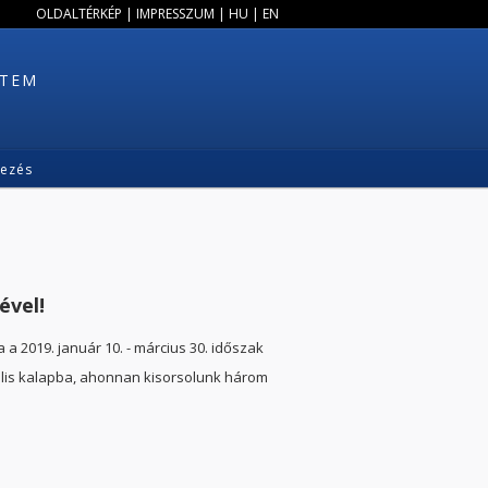
OLDALTÉRKÉP
|
IMPRESSZUM
|
HU
|
EN
ETEM
kezés
ével!
a 2019. január 10. - március 30. időszak
ális kalapba, ahonnan kisorsolunk három