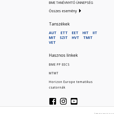
BME TANÉVNYITÓ ÜNNEPSÉG
Összes esemény
Tanszékek
AUT
ETT
EET
HIT
IIT
MIT
SZIT
HVT
TMIT
VET
Hasznos linkek
BME PP EECS
MTMT
Horizon Europe tematikus
csatornák
Impressz