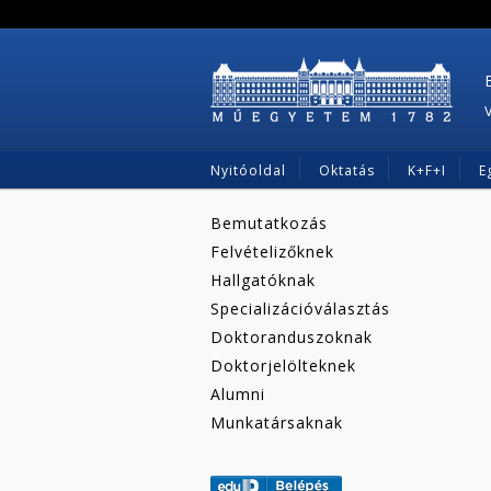
Nyitóoldal
Oktatás
K+F+I
E
Bemutatkozás
Felvételizőknek
Hallgatóknak
Specializációválasztás
Doktoranduszoknak
Doktorjelölteknek
Alumni
Munkatársaknak