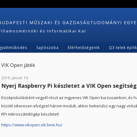
BUDAPESTI MŰSZAKI ÉS GAZDASÁGTUDOMÁNYI EGY
Villamosmérnöki és Informatikai Kar
gyüttműködés
Sajtószoba
Elérhetőségeink
Q3 telek épít
VIK Open játék
2019. január 10.
Nyerj Raspberry Pi készletet a VIK Open segítség
Középiskolásként vegyél részt az ingyenes VIK Open kurzusainkon, és ha 
között sikeresen elvégzel három modult, akkor bekerülsz egy nagy virtu
RPi mikroszámítógép készletet!
https://www.vikopen.vik.bme.hu/