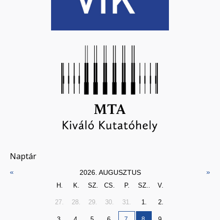
Naptár
«
»
2026. AUGUSZTUS
H.
K.
SZ.
CS.
P.
SZ..
V.
27.
28.
29.
30.
31.
1.
2.
3.
4.
5.
6.
7.
8.
9.