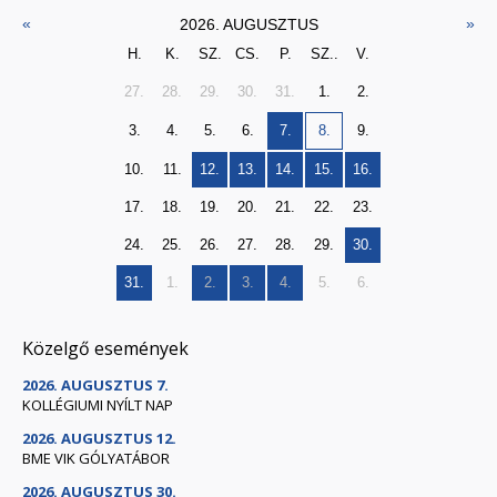
«
»
2026. AUGUSZTUS
H.
K.
SZ.
CS.
P.
SZ..
V.
27.
28.
29.
30.
31.
1.
2.
3.
4.
5.
6.
7.
8.
9.
10.
11.
12.
13.
14.
15.
16.
17.
18.
19.
20.
21.
22.
23.
24.
25.
26.
27.
28.
29.
30.
31.
1.
2.
3.
4.
5.
6.
Közelgő események
2026. AUGUSZTUS 7.
KOLLÉGIUMI NYÍLT NAP
2026. AUGUSZTUS 12.
BME VIK GÓLYATÁBOR
2026. AUGUSZTUS 30.