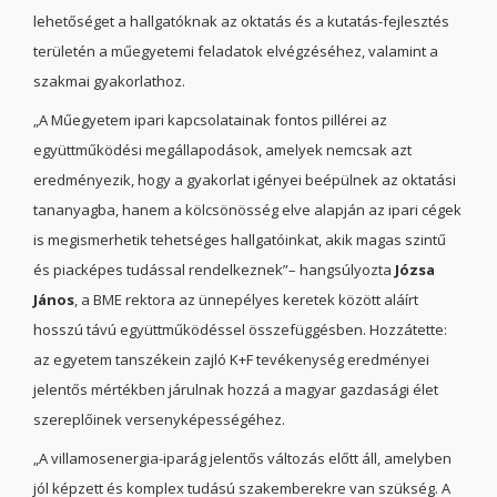
lehetőséget a hallgatóknak az oktatás és a kutatás-fejlesztés
területén a műegyetemi feladatok elvégzéséhez, valamint a
szakmai gyakorlathoz.
„A Műegyetem ipari kapcsolatainak fontos pillérei az
együttműködési megállapodások, amelyek nemcsak azt
eredményezik, hogy a gyakorlat igényei beépülnek az oktatási
tananyagba, hanem a kölcsönösség elve alapján az ipari cégek
is megismerhetik tehetséges hallgatóinkat, akik magas szintű
és piacképes tudással rendelkeznek”– hangsúlyozta
Józsa
János
, a BME rektora az ünnepélyes keretek között aláírt
hosszú távú együttműködéssel összefüggésben. Hozzátette:
az egyetem tanszékein zajló K+F tevékenység eredményei
jelentős mértékben járulnak hozzá a magyar gazdasági élet
szereplőinek versenyképességéhez.
„A villamosenergia-iparág jelentős változás előtt áll, amelyben
jól képzett és komplex tudású szakemberekre van szükség. A