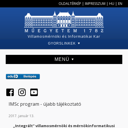
OLDALTÉRKÉP
|
IMPRESSZUM
|
HU
|
EN
Villamosmérnöki és Informatikai Kar
GYORSLINKEK
MENÜ
IMSc program - újabb tájékoztató
2017. január 13.
„Integrált” villamosmérnöki és mérnökinformatikusi