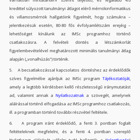
várhatóan mintatanterv szerint teljesítő, és legalább 4.0
kredittel súlyozott tanulmányi átlagot elérő mérnökinformatikus
és villamosmérnök hallgatóink figyelmét, hogy számukra –
jelentkezésük esetén, 80-80 fős évfolyamlétszám erejéig –
lehetőséget kínálunk az IMSc programhoz történő
csatlakozásra. A felvételi döntés a létszámkorlát
figyelembevételével meghatározott minimális tanulmányi átlag
alapján („vonalhúzás”) történik.
5. A becsatlakozással kapcsolatos döntéshez az érdeklődők
szíves figyelmébe ajánljuk az IMSc program
Tájékoztatóját
,
amely a legtöbb kérdésben kellő részletességű iránymutatást
ad, valamint annak a
Nyilatkozatnak
a szövegét, amelynek
aláírással történő elfogadása az IMSc programhoz csatlakozás,
ill. a programban történő további részvétel feltétele.
6. A program iránt érdeklődő, a fenti 3. pontban foglalt
feltételeknek megfelelni, és a fenti 4. pontban szereplő