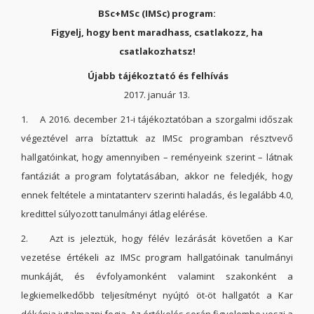
BSc+MSc (IMSc) program:
Figyelj, hogy bent maradhass, csatlakozz, ha
csatlakozhatsz!
Újabb tájékoztató és felhívás
2017. január 13.
1. A 2016. december 21-i tájékoztatóban a szorgalmi időszak
végeztével arra bíztattuk az IMSc programban résztvevő
hallgatóinkat, hogy amennyiben – reményeink szerint – látnak
fantáziát a program folytatásában, akkor ne feledjék, hogy
ennek feltétele a mintatanterv szerinti haladás, és legalább 4.0,
kredittel súlyozott tanulmányi átlag elérése.
2. Azt is jeleztük, hogy félév lezárását követően a Kar
vezetése értékeli az IMSc program hallgatóinak tanulmányi
munkáját, és évfolyamonként valamint szakonként a
legkiemelkedőbb teljesítményt nyújtó öt-öt hallgatót a Kar