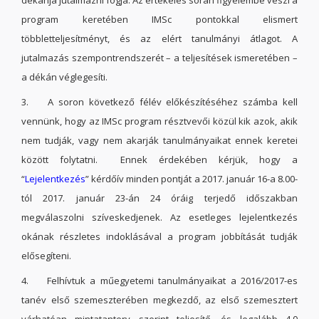
dékánja jutalmazni fogja. Az értékelés során figyelembe veszi a
program keretében IMSc pontokkal elismert
többletteljesítményt, és az elért tanulmányi átlagot. A
jutalmazás szempontrendszerét – a teljesítések ismeretében –
a dékán véglegesíti.
3. A soron következő félév előkészítéséhez számba kell
vennünk, hogy az IMSc program résztvevői közül kik azok, akik
nem tudják, vagy nem akarják tanulmányaikat ennek keretei
között folytatni. Ennek érdekében kérjük, hogy a
“
Lejelentkezés
” kérdőív minden pontját a 2017. január 16-a 8.00-
tól 2017. január 23-án 24 óráig terjedő időszakban
megválaszolni szíveskedjenek. Az esetleges lejelentkezés
okának részletes indoklásával a program jobbítását tudják
elősegíteni.
4. Felhívtuk a műegyetemi tanulmányaikat a 2016/2017-es
tanév első szemeszterében megkezdő, az első szemesztert