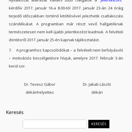
Nyilatkozat aláírását vállalni tudó hallgatók a “
Jelentkezés
”
kérdőív 2017. január 16-a 8.00-tól 2017. január 23-án 24 óráig
terjedő időszakban történő kitöltésével jelezhetik csatlakozási
szándékukat. A programban már részt vevő hallgatóknak
természetesen nem kell újabb jelentkezést leadniuk. A felvételi
döntésről 2017. január 25-én kapnak tájékoztatást.
7. A programhoz kapcsolódókat – a felvételt nem befolyásoló
– motivációs beszélgetésre hívjuk, amelyre 2017. február 3-án
kerül sor.
Dr. Tevesz Gábor
Dr. Jakab László
dékánhelyettes
dékán
Keresés