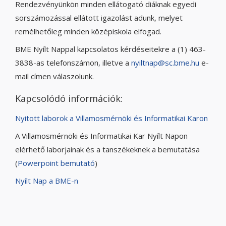
Rendezvényünkön minden ellátogató diáknak egyedi
sorszámozással ellátott igazolást adunk, melyet
remélhetőleg minden középiskola elfogad.
BME Nyílt Nappal kapcsolatos kérdéseitekre a (1) 463-
3838-as telefonszámon, illetve a
nyiltnap@sc.bme.hu
e-
mail címen válaszolunk.
Kapcsolódó információk:
Nyitott laborok a Villamosmérnöki és Informatikai Karon
A Villamosmérnöki és Informatikai Kar Nyílt Napon
elérhető laborjainak és a tanszékeknek a bemutatása
(
Powerpoint bemutató
)
Nyílt Nap a BME-n