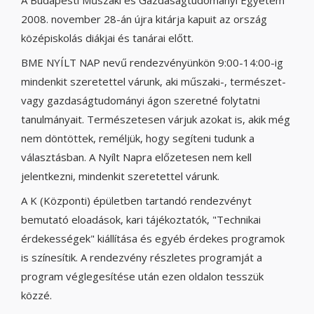
A Budapesti Műszaki és Gazdaságtudományi Egyetem
2008. november 28-án újra kitárja kapuit az ország
középiskolás diákjai és tanárai előtt.
BME NYÍLT NAP nevű rendezvényünkön 9:00-14:00-ig
mindenkit szeretettel várunk, aki műszaki-, természet-
vagy gazdaságtudományi ágon szeretné folytatni
tanulmányait. Természetesen várjuk azokat is, akik még
nem döntöttek, reméljük, hogy segíteni tudunk a
választásban. A Nyílt Napra előzetesen nem kell
jelentkezni, mindenkit szeretettel várunk.
A K (Központi) épületben tartandó rendezvényt
bemutató eloadások, kari tájékoztatók, "Technikai
érdekességek" kiállítása és egyéb érdekes programok
is színesítik. A rendezvény részletes programját a
program véglegesítése után ezen oldalon tesszük
közzé.