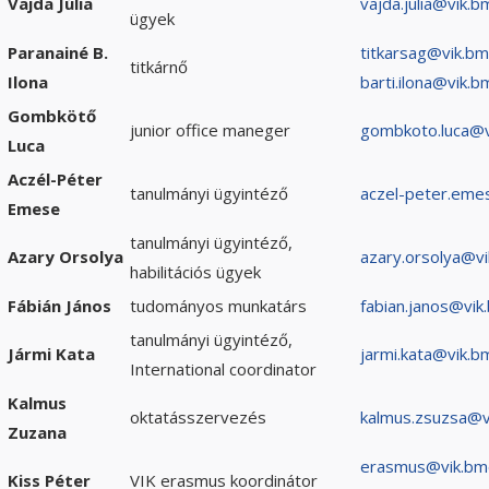
Vajda Júlia
vajda.julia@vik.b
ügyek
Paranainé B.
titkarsag@vik.bm
titkárnő
Ilona
barti.ilona@vik.b
Gombkötő
junior office maneger
gombkoto.luca@v
Luca
Aczél-Péter
tanulmányi ügyintéző
aczel-peter.eme
Emese
tanulmányi ügyintéző,
Azary Orsolya
azary.orsolya@vi
habilitációs ügyek
Fábián János
tudományos munkatárs
fabian.janos@vik
tanulmányi ügyintéző,
Jármi Kata
jarmi.kata@vik.b
International coordinator
Kalmus
oktatásszervezés
kalmus.zsuzsa@v
Zuzana
erasmus@vik.bm
Kiss Péter
VIK erasmus koordinátor