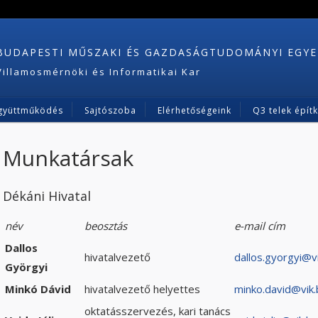
BUDAPESTI MŰSZAKI ÉS GAZDASÁGTUDOMÁNYI EGY
Villamosmérnöki és Informatikai Kar
gyüttműködés
Sajtószoba
Elérhetőségeink
Q3 telek épít
Munkatársak
Dékáni Hivatal
név
beosztás
e-mail cím
Dallos
hivatalvezető
dallos.gyorgyi@v
Györgyi
Minkó Dávid
hivatalvezető helyettes
minko.david@vik
oktatásszervezés, kari tanács