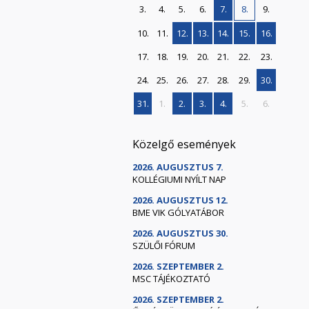
3.
4.
5.
6.
7.
8.
9.
10.
11.
12.
13.
14.
15.
16.
17.
18.
19.
20.
21.
22.
23.
24.
25.
26.
27.
28.
29.
30.
31.
1.
2.
3.
4.
5.
6.
Közelgő események
2026. AUGUSZTUS 7.
KOLLÉGIUMI NYÍLT NAP
2026. AUGUSZTUS 12.
BME VIK GÓLYATÁBOR
2026. AUGUSZTUS 30.
SZÜLŐI FÓRUM
2026. SZEPTEMBER 2.
MSC TÁJÉKOZTATÓ
2026. SZEPTEMBER 2.