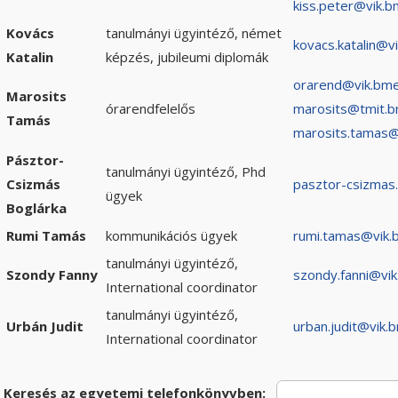
kiss.peter@vik.b
Kovács
tanulmányi ügyintéző, német
kovacs.katalin@v
Katalin
képzés, jubileumi diplomák
orarend@vik.bme
Marosits
órarendfelelős
marosits@tmit.b
Tamás
marosits.tamas@
Pásztor-
tanulmányi ügyintéző, Phd
Csizmás
pasztor-csizmas
ügyek
Boglárka
Rumi Tamás
kommunikációs ügyek
rumi.tamas@vik.
tanulmányi ügyintéző,
Szondy Fanny
szondy.fanni@vi
International coordinator
tanulmányi ügyintéző,
Urbán Judit
urban.judit@vik.
International coordinator
Keresés az egyetemi telefonkönyvben: