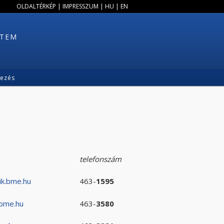
OLDALTÉRKÉP
|
IMPRESSZUM
|
HU
|
EN
ETEM
kezés
telefonszám
ik.bme.hu
463-
1595
.bme.hu
463-
3580