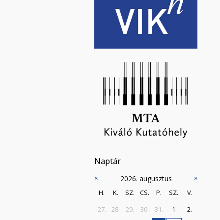
Naptár
«
»
2026. augusztus
H.
K.
SZ.
CS.
P.
SZ..
V.
27.
28.
29.
30.
31.
1.
2.