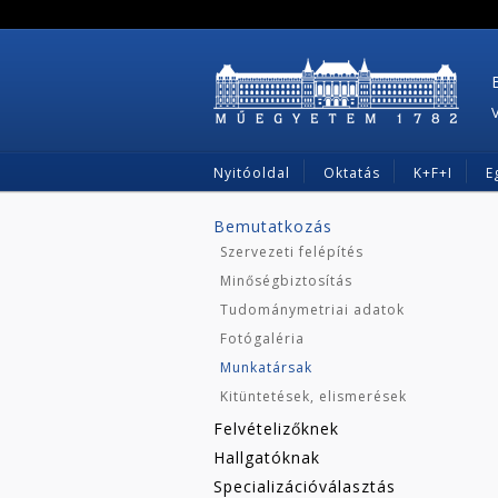
Nyitóoldal
Oktatás
K+F+I
E
Bemutatkozás
Szervezeti felépítés
Minőségbiztosítás
Tudománymetriai adatok
Fotógaléria
Munkatársak
Kitüntetések, elismerések
Felvételizőknek
Hallgatóknak
Specializációválasztás