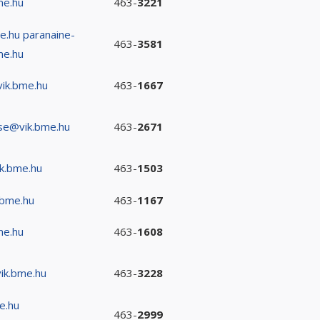
me.hu
463-
3221
e.hu
paranaine-
463-
3581
me.hu
ik.bme.hu
463-
1667
se@vik.bme.hu
463-
2671
k.bme.hu
463-
1503
.bme.hu
463-
1167
me.hu
463-
1608
ik.bme.hu
463-
3228
e.hu
463-
2999