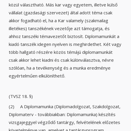
közül választható. Más kar vagy egyetem, illetve külső
vállalat (gazdasági szervezet) által adott téma csak
akkor fogadható el, ha a Kar valamely (szakmailag
illetékes) tanszékének vezetője azt támogatja, és
ahhoz tanszéki témavezetőt biztosít. Diplomamunkát a
kiadó tanszék idegen nyelven is meghirdethet. Két vagy
több hallgató részére közös témájú diplomamunkát
csak akkor lehet kiadni és csak különválasztva, névre
szólóan, ha a tevékenység és a munka eredménye
egyértelműen elkülöníthető.
(TVSZ 18. §)
(2) A Diplomamunka (Diplomadolgozat, Szakdolgozat,
Diplomaterv - továbbiakban: Diplomamunka) készítés
vizsgajeggyel végződő tantárgy, felvételének előzetes
követelménye van, amelyet a tantárgyprogram