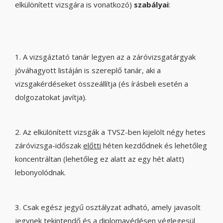
elkülönített vizsgára is vonatkozó)
szabályai
:
1. A vizsgáztató tanár legyen az a záróvizsgatárgyak
jóváhagyott listáján is szereplő tanár, aki a
vizsgakérdéseket összeállítja (és írásbeli esetén a
dolgozatokat javítja).
2. Az elkülönített vizsgák a TVSZ-ben kijelölt négy hetes
záróvizsga-időszak
előtti
héten kezdődnek és lehetőleg
koncentráltan (lehetőleg ez alatt az egy hét alatt)
lebonyolódnak.
3. Csak egész jegyű osztályzat adható, amely javasolt
jegynek tekintendő és a diplomavédésen véglegesül