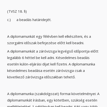
(TVSZ 18. §)
c.) a beadás határidejét.
A diplomamunkát egy félévben kell elkészíteni, és a
szorgalmi időszak befejezése előtt kell beadni.
A diplomamunkát a záróvizsga legvégső időpontja előtt
legalább 6 héttel be kell adni. Késedelmes beadás
esetén külön-eljárási díjat kell fizetni. A diplomamunka
késedelmes beadása esetén záróvizsga csak a
következő záróvizsga időszakban tehető.
A diplomamunka (szakdolgozat) formai követelményei: A
diplomamunkát írásban, egy kötetben, szükség esetén
mellékletekkel, 1 példányban kell beadni. Két vagy több