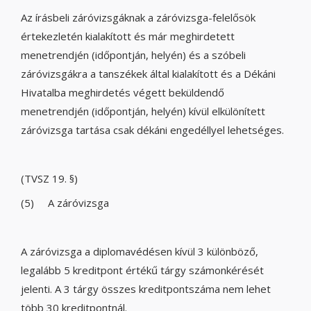
Az írásbeli záróvizsgáknak a záróvizsga-felelősök
értekezletén kialakított és már meghirdetett
menetrendjén (időpontján, helyén) és a szóbeli
záróvizsgákra a tanszékek által kialakított és a Dékáni
Hivatalba meghirdetés végett beküldendő
menetrendjén (időpontján, helyén) kívül elkülönített
záróvizsga tartása csak dékáni engedéllyel lehetséges.
(TVSZ 19. §)
(5) A záróvizsga
A záróvizsga a diplomavédésen kívül 3 különböző,
legalább 5 kreditpont értékű tárgy számonkérését
jelenti. A 3 tárgy összes kreditpontszáma nem lehet
több 30 kreditpontnál.