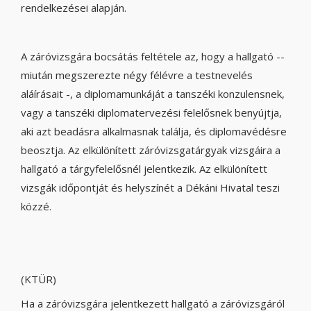
rendelkezései alapján.
A záróvizsgára bocsátás feltétele az, hogy a hallgató --
miután megszerezte négy félévre a testnevelés
aláírásait -, a diplomamunkáját a tanszéki konzulensnek,
vagy a tanszéki diplomatervezési felelősnek benyújtja,
aki azt beadásra alkalmasnak találja, és diplomavédésre
beosztja. Az elkülönített záróvizsgatárgyak vizsgáira a
hallgató a tárgyfelelősnél jelentkezik. Az elkülönített
vizsgák időpontját és helyszínét a Dékáni Hivatal teszi
közzé.
(KTÜR)
Ha a záróvizsgára jelentkezett hallgató a záróvizsgáról