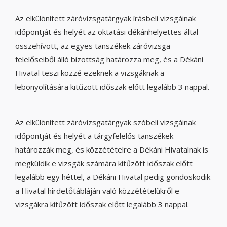
Az elkülönített záróvizsgatárgyak írásbeli vizsgáinak
időpontját és helyét az oktatási dékánhelyettes által
összehívott, az egyes tanszékek záróvizsga-
felelőseiből álló bizottság határozza meg, és a Dékáni
Hivatal teszi közzé ezeknek a vizsgáknak a
lebonyolítására kitűzött időszak előtt legalább 3 nappal.
Az elkülönített záróvizsgatárgyak szóbeli vizsgáinak
időpontját és helyét a tárgyfelelős tanszékek
határozzák meg, és közzétételre a Dékáni Hivatalnak is
megküldik e vizsgák számára kitűzött időszak előtt
legalább egy héttel, a Dékáni Hivatal pedig gondoskodik
a Hivatal hirdetőtábláján való közzétételükről e
vizsgákra kitűzött időszak előtt legalább 3 nappal.