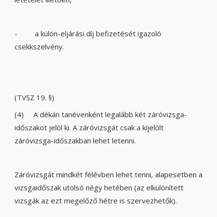
- a külön-eljárási díj befizetését igazoló
csekkszelvény.
(TVSZ 19. §)
(4) A dékán tanévenként legalább két záróvizsga-
időszakot jelöl ki. A záróvizsgát csak a kijelölt
záróvizsga-időszakban lehet letenni.
Záróvizsgát mindkét félévben lehet tenni, alapesetben a
vizsgaidőszak utolsó négy hetében (az elkülönített
vizsgák az ezt megelőző hétre is szervezhetők).