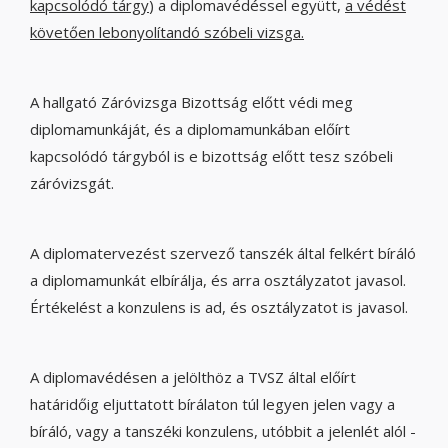
kapcsolódó tárgy
) a diplomavédéssel együtt,
a védést
követően lebonyolítandó szóbeli vizsga.
A hallgató Záróvizsga Bizottság előtt védi meg
diplomamunkáját, és a diplomamunkában előírt
kapcsolódó tárgyból is e bizottság előtt tesz szóbeli
záróvizsgát.
A diplomatervezést szervező tanszék által felkért bíráló
a diplomamunkát elbírálja, és arra osztályzatot javasol.
Értékelést a konzulens is ad, és osztályzatot is javasol.
A diplomavédésen a jelölthöz a TVSZ által előírt
határidőig eljuttatott bírálaton túl legyen jelen vagy a
bíráló, vagy a tanszéki konzulens, utóbbit a jelenlét alól -