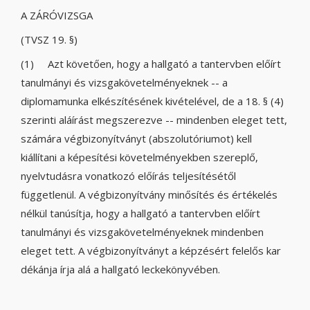
A ZÁRÓVIZSGA
(TVSZ 19. §)
(1) Azt követően, hogy a hallgató a tantervben előírt
tanulmányi és vizsgakövetelményeknek -- a
diplomamunka elkészítésének kivételével, de a 18. § (4)
szerinti aláírást megszerezve -- mindenben eleget tett,
számára végbizonyítványt (abszolutóriumot) kell
kiállítani a képesítési követelményekben szereplő,
nyelvtudásra vonatkozó előírás teljesítésétől
függetlenül. A végbizonyítvány minősítés és értékelés
nélkül tanúsítja, hogy a hallgató a tantervben előírt
tanulmányi és vizsgakövetelményeknek mindenben
eleget tett. A végbizonyítványt a képzésért felelős kar
dékánja írja alá a hallgató leckekönyvében.