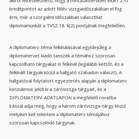
akiről feltételezhető, hogy a mintatantervben előírt 270
kreditpontot az adott félév vizsgaidőszakában el fog
érni, már a szorgalmi időszakban választhat
diplomamunkát a TVSZ 18. §(2) pontjának megfelelően.
A diplomaterv-téma felkínálásával egyidejűleg a
diplomatervet kiadó tanszék a témához szorosan
kapcsolható tárgyakat is felkínál (legalább kettőt, és a
felkínált tárgyak közül a hallgató szabadon választ). A
hallgatóval folytatott egyeztetés alapján a diplomaterv
konzulense jelöli ki a záróvizsga tárgyait, és a
DIPLOMATERV-ADATLAPON a megfelelő rovatba
írással adja meg, hogy a három záróvizsga-tárgy közül
melyiket kell tekinteni a diplomaterv témájához
szorosan kapcsolódó tárgynak.