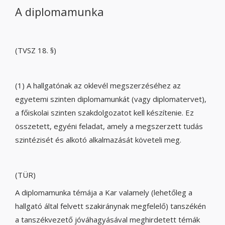
A diplomamunka
(TVSZ 18. §)
(1) A hallgatónak az oklevél megszerzéséhez az
egyetemi szinten diplomamunkát (vagy diplomatervet),
a főiskolai szinten szakdolgozatot kell készítenie. Ez
összetett, egyéni feladat, amely a megszerzett tudás
szintézisét és alkotó alkalmazását követeli meg.
(TÜR)
A diplomamunka témája a Kar valamely (lehetőleg a
hallgató által felvett szakiránynak megfelelő) tanszékén
a tanszékvezető jóváhagyásával meghirdetett témák