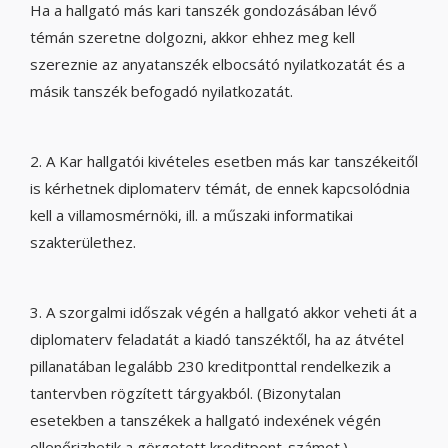
Ha a hallgató más kari tanszék gondozásában lévő
témán szeretne dolgozni, akkor ehhez meg kell
szereznie az anyatanszék elbocsátó nyilatkozatát és a
másik tanszék befogadó nyilatkozatát.
2. A Kar hallgatói kivételes esetben más kar tanszékeitől
is kérhetnek diplomaterv témát, de ennek kapcsolódnia
kell a villamosmérnöki, ill. a műszaki informatikai
szakterülethez.
3. A szorgalmi időszak végén a hallgató akkor veheti át a
diplomaterv feladatát a kiadó tanszéktől, ha az átvétel
pillanatában legalább 230 kreditponttal rendelkezik a
tantervben rögzített tárgyakból. (Bizonytalan
esetekben a tanszékek a hallgató indexének végén
ellenőrizhetik a görgetett kreditpont-számot.)