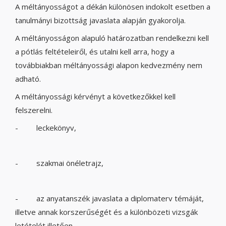
A méltányosságot a dékán különösen indokolt esetben a
tanulmányi bizottság javaslata alapján gyakorolja.
A méltányosságon alapuló határozatban rendelkezni kell
a pótlás feltételeiről, és utalni kell arra, hogy a
továbbiakban méltányossági alapon kedvezmény nem
adható.
A méltányossági kérvényt a következőkkel kell
felszerelni.
- leckekönyv,
- szakmai önéletrajz,
- az anyatanszék javaslata a diplomaterv témáját,
illetve annak korszerűségét és a különbözeti vizsgák
letételét illetően,