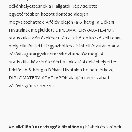
dékánhelyettesnek a Hallgatói Képviselettel
egyetértésben hozott döntése alapján
megváltozhatnak. A félév elején (a 6. hétig) a Dékáni
Hivatalnak megküldött DIPLOMATERV-ADATLAPOK
statisztikai kiértékelése után a 9. héten közzé kell tenni,
mely elkülönített tárgyakból lesz írásbeli (ezután már a
záróvizsgatárgyak nem változtathatók meg). A
statisztika közzétételéért az oktatási dékánhelyettes
felelős. A 6. hétig a Dékáni Hivatalba be nem érkező
DIPLOMATERV-ADATLAPOK alapján nem szabad
záróvizsgát szervezni.
Az elkülönített vizsgák általános
(írásbeli és szóbeli