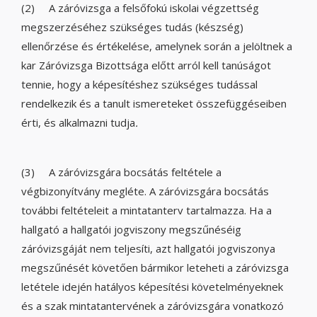
(2) A záróvizsga a felsőfokú iskolai végzettség
megszerzéséhez szükséges tudás (készség)
ellenőrzése és értékelése, amelynek során a jelöltnek a
kar Záróvizsga Bizottsága előtt arról kell tanúságot
tennie, hogy a képesítéshez szükséges tudással
rendelkezik és a tanult ismereteket összefüggéseiben
érti, és alkalmazni tudja
.
(3) A záróvizsgára bocsátás feltétele a
végbizonyítvány megléte. A záróvizsgára bocsátás
további feltételeit a mintatanterv tartalmazza. Ha a
hallgató a hallgatói jogviszony megszűnéséig
záróvizsgáját nem teljesíti, azt hallgatói jogviszonya
megszűnését követően bármikor leteheti a záróvizsga
letétele idején hatályos képesítési követelményeknek
és a szak mintatantervének a záróvizsgára vonatkozó