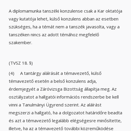
A diplomamunka tanszéki konzulense csak a Kar oktatója
vagy kutatója lehet, külső konzulens abban az esetben
szükséges, ha a témát nem a tanszék javasolta, vagy a
tanszéken nincs az adott témához megfelelő
szakember.
(TVSZ 18. §)
(4) A tantárgy aláírását a témavezető, külső
témavezető esetén a belső konzulens adja,
érdemjegyét a Záróvizsga Bizottság állapítja meg. Az
osztályzatot a hallgatói információs rendszerbe be kell
vinni a Tanulmányi Ügyrend szerint. Az aláírást
megszerzi a hallgató, ha a dolgozatot határidőre beadta
és azt a témavezető legalább elégségesre minősítette,
illetve, ha az a témavezető további közreműködése