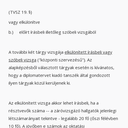
(TVSZ 19. §)
vagy elkülönítve
b.) előírt írásbeli illetőleg szóbeli vizsgából
A további két tárgy vizsgája
elkülönített írásbeli vagy
szóbeli vizsga
("központi szervezésű"). Az
alapképzésből választott tárgyak esetén is kívánatos,
hogy a diplomatervet kiadó tanszék által gondozott
ilyen tárgyak közül kerüljenek ki.
Az elkülönített vizsga akkor lehet írásbeli, ha a
résztvevők száma -- a záróvizsgázó hallgatók jelenlegi
létszámarányait tekintve - legalább 20 fő (őszi félévben
10 fő). A jövőben e számok az oktatási