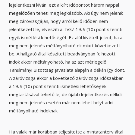
lejelentkezni kíván, ezt a kiírt időpontot három nappal
megelőzően teheti meg legkésőbb. Aki úgy nem jelenik
meg záróvizsgáján, hogy arról kellő időben nem
jelentkezett le, elveszíti a TVSZ 19. § (10) pont szerinti
egyik ismétlési lehetőségét. Ez alól kivételt jelent, ha a
meg nem jelenés méltányolható ok miatt következett
be. A hallgató által készített beadványban felhozott
indok akkor méltányolható, ha az azt mérlegelő
Tanulmányi Bizottság javaslata alapján a dékán így dönt.
A záróvizsga ekkor a következő záróvizsga-időszakban
a 19. § (10) pont szerinti ismétlési lehetőségek
megtartásával tehető le, de újabb lejelentkezés nélküli
meg nem jelenés esetén már nem lehet helyt adni
méltányolható indoknak.
Ha valaki már korábban teljesítette a mintatanterv által