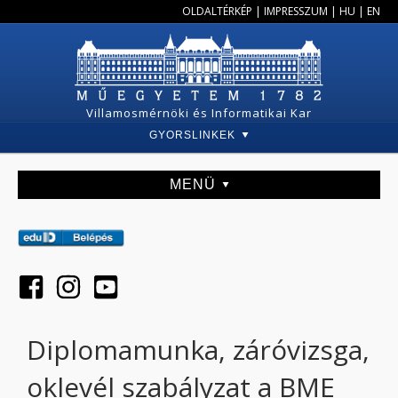
OLDALTÉRKÉP
|
IMPRESSZUM
|
HU
|
EN
Villamosmérnöki és Informatikai Kar
GYORSLINKEK
MENÜ
Diplomamunka, záróvizsga,
oklevél szabályzat a BME