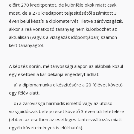
előírt 270 kreditpontot, de különféle okok miatt csak
most, de a 270 kreditpont teljesítésétől számított 3
éven belül készíti a diplomatervét, illetve záróvizsgázik,
akkor a reá vonatkozó tananyag nem különbözhet az
aktuálisan (vagyis a vizsgázás időpontjában) számon
kért tananyagtól.
A képzés során, méltányossági alapon az alábbiak közül
egy esetben a kar dékánja engedélyt adhat:
a) a diplomamunka elkészítésére a 20 félévet követő
egy félév alatt,
b) a záróvizsga harmadik ismétlő vagy az utolsó
vizsgaidőszak befejezését követő 3 éven túli letételére
(ebben az esetben az esetleges tantervváltozás miatt
egyéb követelmények is előírhatók).