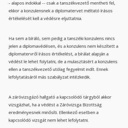
- alapos indokkal -- csak a tanszékvezető mentheti fel,
ekkor a konzulensnek a diplomatervet méltató írásos
értékelését kell a védésre eljuttatnia.
Ha sem a bíráló, sem pedig a tanszéki konzulens nincs
jelen a diplomavédésen, és a konzulens nem készített a
diplomatervről írásos értékelést, a bírálat alapján a
védést le lehet folytatni, de a mulasztásért a konzulens
ellen a tanszékvezető utólag fegyelmit indít. Ennek
lefolytatásáról más szabályzat intézkedik.
A záróvizsgázó hallgató a kapcsolódó tárgyból akkor
vizsgázhat, ha a védést a Záróvizsga Bizottság
eredményesnek minősíti. Ellenkező esetben a
kapcsolódó vizsgát nem lehet lefolytatni.