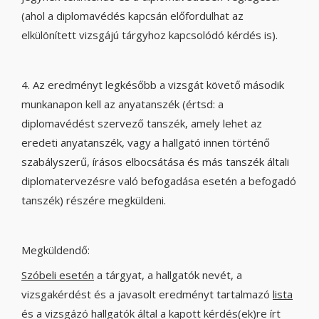
(ahol a diplomavédés kapcsán előfordulhat az
elkülönített vizsgájú tárgyhoz kapcsolódó kérdés is).
4. Az eredményt legkésőbb a vizsgát követő második
munkanapon kell az anyatanszék (értsd: a
diplomavédést szervező tanszék, amely lehet az
eredeti anyatanszék, vagy a hallgató innen történő
szabályszerű, írásos elbocsátása és más tanszék általi
diplomatervezésre való befogadása esetén a befogadó
tanszék) részére megküldeni.
Megküldendő:
Szóbeli esetén
a tárgyat, a hallgatók nevét, a
vizsgakérdést és a javasolt eredményt tartalmazó
lista
és a vizsgázó hallgatók által a kapott kérdés(ek)re írt